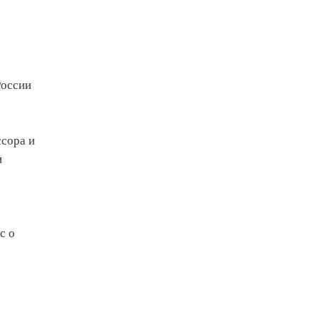
России
ссора и
и
с о