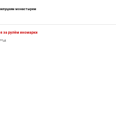
-Прилуцким монастырем
я за рулём иномарки
ге
→