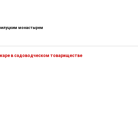
-Прилуцким монастырем
ожаре в садоводческом товариществе