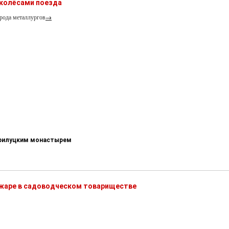
 колёсами поезда
рода металлургов
→
-Прилуцким монастырем
ожаре в садоводческом товариществе