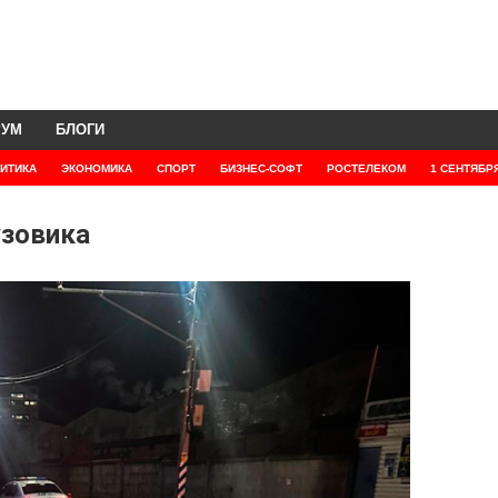
РУМ
БЛОГИ
ИТИКА
ЭКОНОМИКА
СПОРТ
БИЗНЕС-СОФТ
РОСТЕЛЕКОМ
1 СЕНТЯБР
узовика