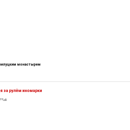
-Прилуцким монастырем
я за рулём иномарки
ге
→