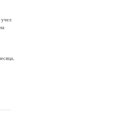
 учел
на
есяца,