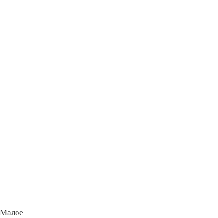
а
 Малое