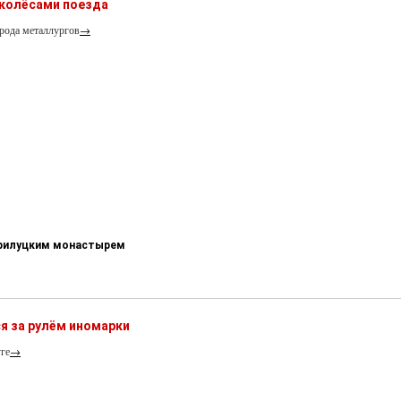
 колёсами поезда
рода металлургов
→
-Прилуцким монастырем
я за рулём иномарки
ге
→