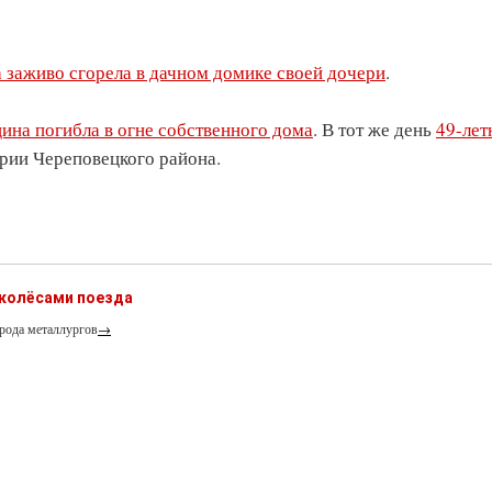
 заживо сгорела в дачном домике своей дочери
.
ина погибла в огне собственного дома
. В тот же день
49-лет
рии Череповецкого района.
 колёсами поезда
рода металлургов
→