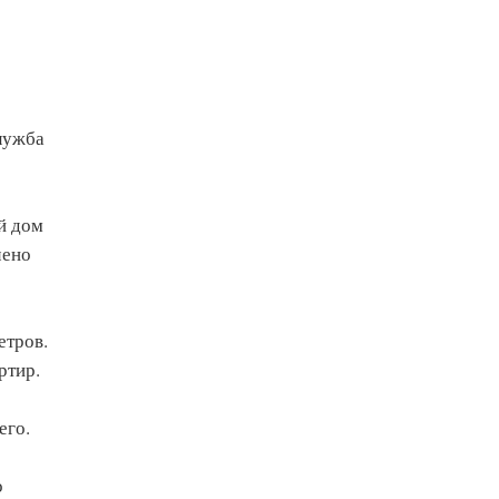
лужба
й дом
чено
етров.
ртир.
его.
о