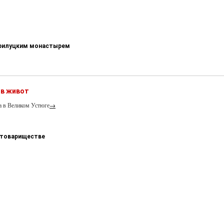
-Прилуцким монастырем
 в живот
а в Великом Устюге
→
 товариществе