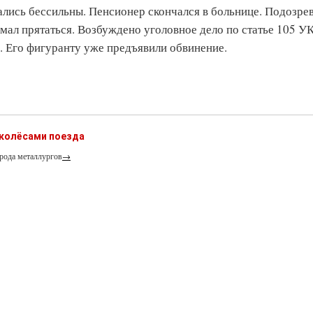
лись бессильны. Пенсионер скончался в больнице. Подозре
умал прятаться. Возбуждено уголовное дело по статье 105 У
о. Его фигуранту уже предъявили обвинение.
 колёсами поезда
рода металлургов
→