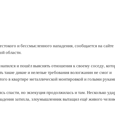
естокого и бессмысленного нападения, сообщается на сайте
ой области.
 напился и пошёл выяснять отношения к своему соседу, кот
ть такие дикие и нелепые требования вологжанин не смог и
того в квартире металлической монтировкой и голыми рукам
сь спасти, но экзекуция продолжилась и там. Несколько уда
падения затихла, злоумышленник вытащил ещё живого челов