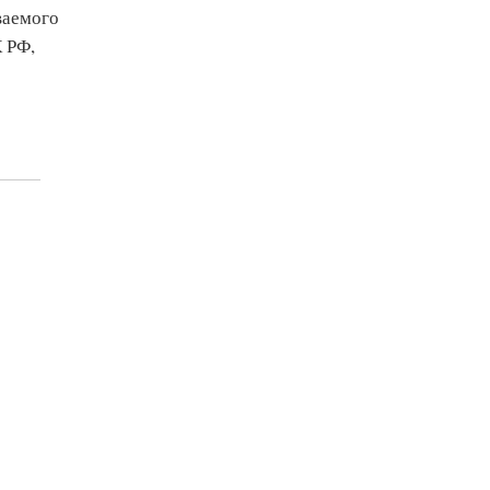
ваемого
К РФ,