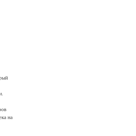
орый
и.
ров
ека на