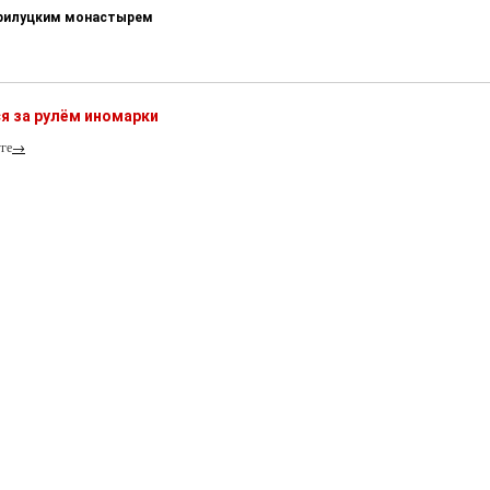
-Прилуцким монастырем
я за рулём иномарки
ге
→