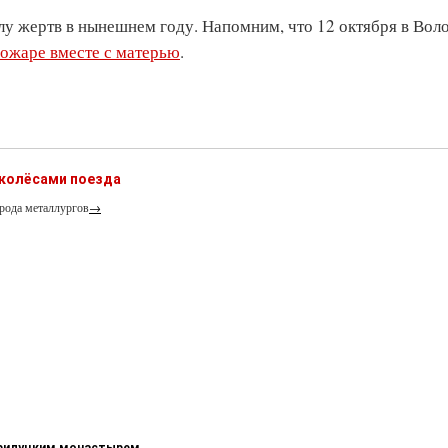
лу жертв в нынешнем году. Напомним, что 12 октября в Вол
пожаре вместе с матерью
.
 колёсами поезда
рода металлургов
→
-Прилуцким монастырем