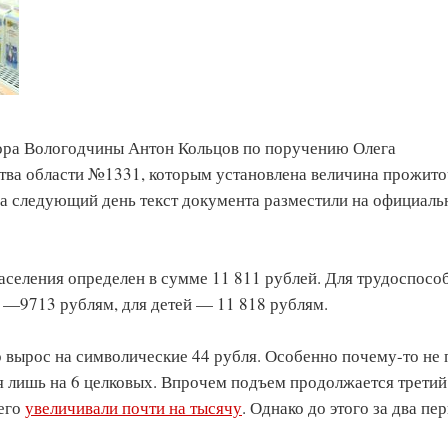
тора Вологодчины Антон Кольцов по поручению Олега
тва области №1331, которым установлена величина прожит
 На следующий день текст документа разместили на официал
селения определен в сумме 11 811 рублей. Для трудоспосо
в —9713 рублям, для детей — 11 818 рублям.
вырос на символические 44 рубля. Особенно почему-то не 
ся лишь на 6 целковых. Впрочем подъем продолжается третий
 его
увеличивали почти на тысячу
. Однако до этого за два пе