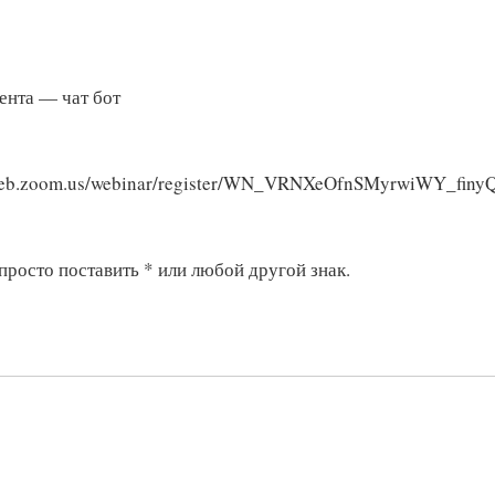
ента — чат бот
2web.zoom.us/webinar/register/WN_VRNXeOfnSMyrwiWY_finy
росто поставить * или любой другой знак.