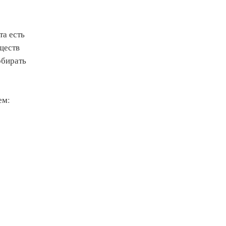
та есть
ществ
обирать
ем: