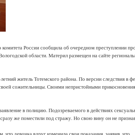
о комитета России сообщила об очередном преступлении пр
Вологодской области. Материл размещен на сайте региональ
летний житель Тотемского района. По версии следствия в ф
 своей сожительницы. Своими непристойными прикосновения
 заявление в полицию. Подозреваемого в действиях сексуаль
 сразу же поместили под стражу. Но свою вину он не призна
, что девочка вдруг изменила свои показания, заявив, что