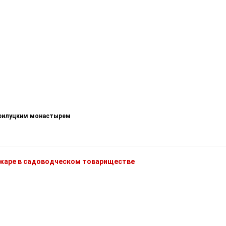
-Прилуцким монастырем
ожаре в садоводческом товариществе