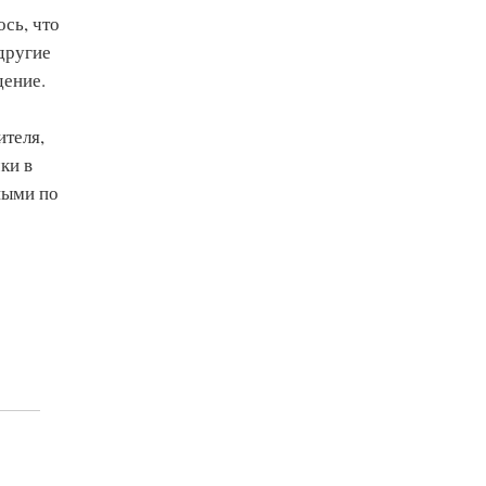
ось, что
другие
дение.
ителя,
ки в
ными по