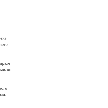
отив
ного
еврале
ми, он
ного
вал.