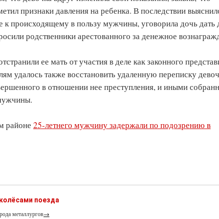
метил признаки давления на ребенка. В последствии выяснил
е к происходящему в пользу мужчины, уговорила дочь дать 
просили родственники арестованного за денежное вознаграж
странили ее мать от участия в деле как законного представ
лям удалось также восстановить удаленную переписку девоч
вершенного в отношении нее преступления, и иными собран
 мужчины.
ом районе
25-летнего мужчину задержали по подозрению в
 колёсами поезда
рода металлургов
→