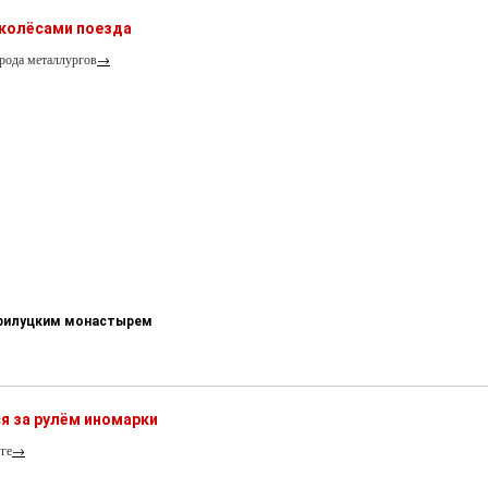
 колёсами поезда
рода металлургов
→
-Прилуцким монастырем
я за рулём иномарки
ге
→