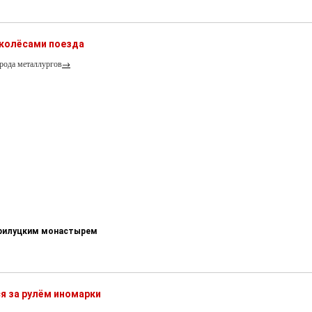
 колёсами поезда
рода металлургов
→
-Прилуцким монастырем
я за рулём иномарки