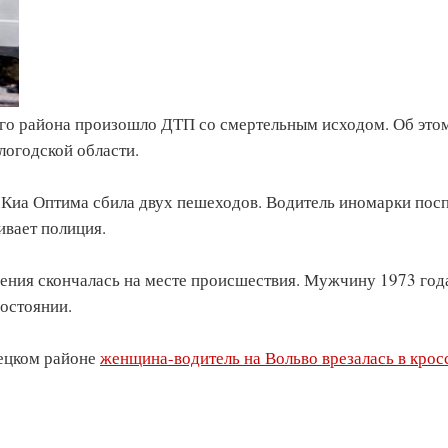
ого района произошло ДТП со смертельным исходом. Об это
огодской области.
й Киа Оптима сбила двух пешеходов. Водитель иномарки пос
ивает полиция.
ния скончалась на месте происшествия. Мужчину 1973 год
состоянии.
вецком районе
женщина-водитель на Вольво врезалась в крос