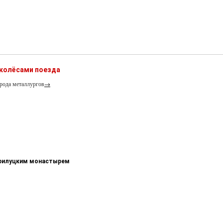
 колёсами поезда
рода металлургов
→
-Прилуцким монастырем