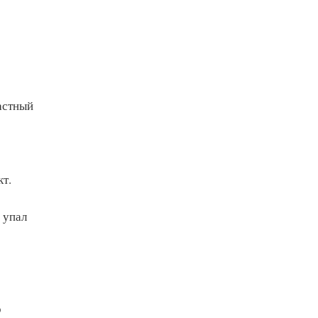
астный
кт.
 упал
о