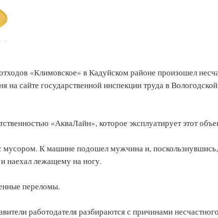
х отходов «Климовское» в Кадуйском районе произошел несч
ня на сайте государственной инспекции труда в Вологодской
тственностью «АкваЛайн», которое эксплуатирует этот объе
с мусором. К машине подошел мужчина и, поскользнувшись,
 и наехал лежащему на ногу.
енные переломы.
авители работодателя разбираются с причинами несчастног