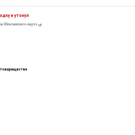
одку и утонул
рии Шекснинского округа
→
 товариществе