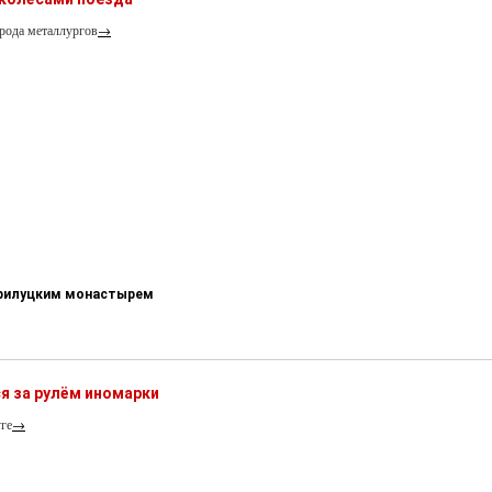
рода металлургов
→
-Прилуцким монастырем
я за рулём иномарки
ге
→