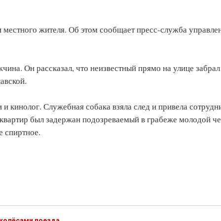
и местного жителя. Об этом сообщает пресс-служба управле
ина. Он рассказал, что неизвестный прямо на улице забрал
авской.
и кинолог. Служебная собака взяла след и привела сотрудн
 квартир был задержан подозреваемый в грабеже молодой ч
е спиртное.
 колёсами поезда