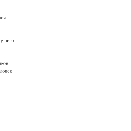
ния
 у него
иков
еловек