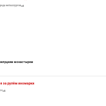
рода металлургов
→
-Прилуцким монастырем
я за рулём иномарки
ге
→