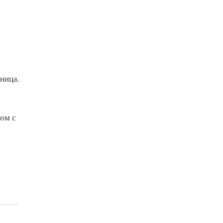
ница.
ом с