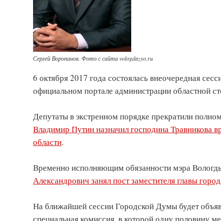
Сергей Воропанов. Фото с сайта vologdazso.ru
6 октября 2017 года состоялась внеочередная сес
официальном портале администрации областной ст
Депутаты в экстренном порядке прекратили полном
Владимир Путин назначил господина Травникова 
области
.
Временно исполняющим обязанности мэра Вологды
Александрович занял пост заместителя главы город
На ближайшей сессии Городской Думы будет объявл
специальная комиссия, в которой одну половину м