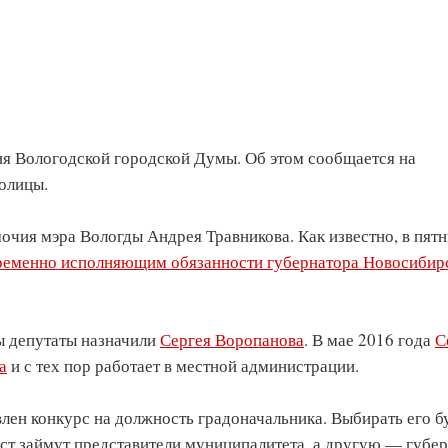
сия Вологодской городской Думы. Об этом сообщается на
олицы.
очия мэра Вологды Андрея Травникова. Как известно, в пят
временно исполняющим обязанности губернатора Новосибир
 депутаты назначили
Сергея Воропанова
. В мае 2016 года
С
а
и с тех пор работает в местной администрации.
ен конкурс на должность градоначальника. Выбирать его б
ест займут представители муниципалитета, а другую — губе