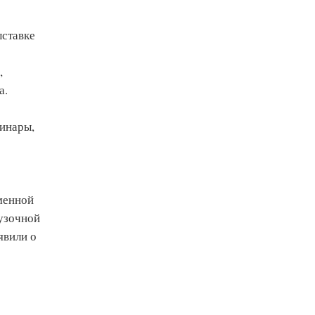
ыставке
,
а.
минары,
менной
узочной
явили о