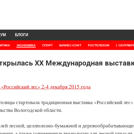
РУМ
БЛОГИ
ИТИКА
ЭКОНОМИКА
СПОРТ
БИЗНЕС-СОФТ
РОСТЕЛЕКОМ
1 СЕНТЯБР
 открылась XX Международная выстав
Российский лес» 2-4 декабря 2015 года
толицы стартовала традиционная выставка «Российский лес»
ьства Вологодской области.
телей лесной, целлюлозно-бумажной и деревообрабатывающе
ения, а также современные технологии для лесной отрасли.