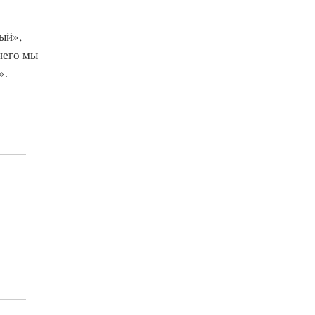
ый»,
него мы
».