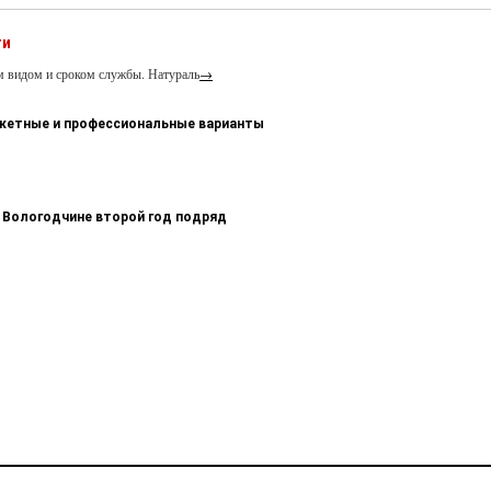
ти
м видом и сроком службы. Натураль
→
джетные и профессиональные варианты
 Вологодчине второй год подряд