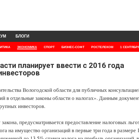
РУМ
БЛОГИ
ИТИКА
ЭКОНОМИКА
СПОРТ
БИЗНЕС-СОФТ
РОСТЕЛЕКОМ
1 СЕНТЯБР
сти планирует ввести с 2016 года
инвесторов
ительства Вологодской области для публичных консультацие
ий в отдельные законы области о налогах». Данным докумен
крупных инвесторов.
у закона, предусматривается предоставление налоговых льго
лога на имущество организаций в первые три года в размере 
сниженной до 13,5% ставки налога на прибыль организаций, в