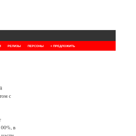
Я
РЕЛИЗЫ
ПЕРСОНЫ
+ ПРЕДЛОЖИТЬ
й
том с
т
100%, в
 части