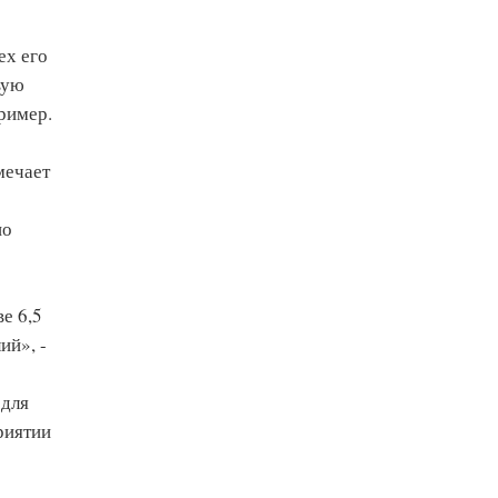
ех его
вую
ример.
мечает
по
е 6,5
ий», -
 для
риятии