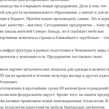
изводства и открывать новые предприятия. Дело в том, что
ой для роста муниципального образования, а значит и для вс
ения в бюджет. Причём важно производить самим. Это в пер
ные, качество – высокое. Сегодняшнее предприятие – тому п
яя заказы жителей Северо-Запада, но и снабжает мебелью
портивные комплексы страны и ближайшего зарубежья» - от
ы инфраструктуры в рамках подготовки к Чемпионату мира 
проектов у компании есть. Предприятие поставляло свою
или партию металлических вешалок для одежды в количеств
20 тысяч кроватей в течение полутора месяца и других издел
Резанович.
изготовлению в кратчайшие сроки 60 километров ограждений
волжском федеральном округе. Кроме того, на нашем предп
. Мы активно применяем новые инновационные технологии. В
на технология нанесения на мебель британских пигментов,