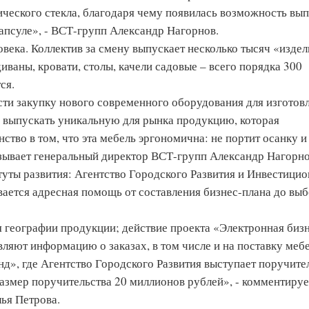
ческого стекла, благодаря чему появилась возможность вып
апсуле», - ВСТ-групп Александр Нагорнов.
века. Коллектив за смену выпускает несколько тысяч «издел
диваны, кровати, столы, качели садовые – всего порядка 300
ся.
ти закупку нового современного оборудования для изготов
ам выпускать уникальную для рынка продукцию, которая
нство в том, что эта мебель эргономична: не портит осанку и
азывает генеральный директор ВСТ-групп Александр Нагорно
туты развития: Агентство Городского Развития и Инвестици
вается адресная помощь от составления бизнес-плана до вы
 географии продукции; действие проекта «Электронная бизн
вляют информацию о заказах, в том числе и на поставку меб
д», где Агентство Городского Развития выступает поручите
змер поручительства 20 миллионов рублей», - комментируе
ья Петрова.