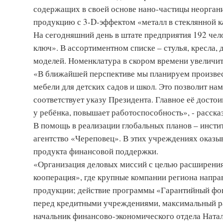
содержащих в своей основе нано-частицы неоргани
продукцию с 3-D-эффектом «металл в стеклянной к
На сегодняшний день в штате предприятия 192 чело
ключ». В ассортиментном списке – стулья, кресла, 
моделей. Номенклатура в скором времени увеличит
«В ближайшей перспективе мы планируем произвес
мебели для детских садов и школ. Это позволит н
соответствует указу Президента. Главное её достои
у ребёнка, повышает работоспособность», - расск
В помощь в реализации глобальных планов – инсти
агентство «Череповец». В этих учреждениях оказы
продукта финансовой поддержки.
«Организация деловых миссий с целью расширения
кооперация», где крупные компании региона напра
продукции; действие программы «Гарантийный фон
перед кредитными учреждениями, максимальный ра
начальник финансово-экономического отдела Натал