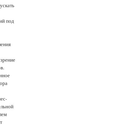
ускать
ий под
ления
 зрение
в.
онное
бора
ес-
ельной
лем
т