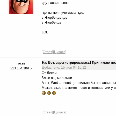
иду насвистываю
где ты моя пучеглазая-где,
в Ягорбе-где-где
в Ягорбе-где
LOL
[
Ответ
][
Цитата
]
На: Вот, зарегистрировалась! Принимаю п
гость
Добавлено: 15 июн 04 16:12
213.154.189.5
От Лесси:
Злые вы, мальчики...
А ты, Wобла, вообще - сильно бы не насвистыв
Может, съест, а может - еще и головастики у 
[
Ответ
][
Цитата
]