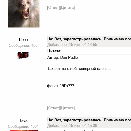
[
Ответ
][
Цитата
]
На: Вот, зарегистрировалась! Принимаю п
Lizzz
Добавлено: 15 июн 04 14:55
Сообщений: 456
Цитата:
Автор: Don Padlo
Так вот ты какой, северный олень...
фанат ГЭГа???
[
Ответ
][
Цитата
]
На: Вот, зарегистрировалась! Принимаю п
lexa
Добавлено: 15 июн 04 15:38
Сообщений: 4994