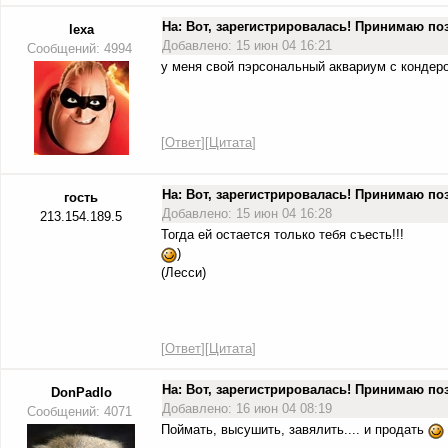
На: Вот, зарегистрировалась! Принимаю п
lexa
Добавлено: 15 июн 04 16:21
Сообщений: 4994
у меня свой пэрсональный аквариум с кондеро
[
Ответ
][
Цитата
]
На: Вот, зарегистрировалась! Принимаю п
гость
Добавлено: 15 июн 04 16:28
213.154.189.5
Тогда ей остается только тебя съесть!!!
)
(Лесси)
[
Ответ
][
Цитата
]
На: Вот, зарегистрировалась! Принимаю п
DonPadlo
Добавлено: 16 июн 04 08:19
Сообщений: 4071
Поймать, высушить, завялить.... и продать