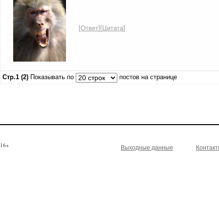
[
Ответ
][
Цитата
]
Стр.1 (2)
Показывать по
постов на странице
16+
Выходные данные
Контак