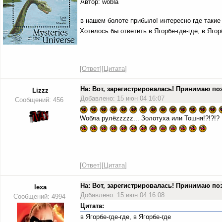
Автор: wobla
в нашем болоте прибыло! интересно где такие
Хотелось бы ответить в Ягорбе-где-где, в Яго
[
Ответ
][
Цитата
]
На: Вот, зарегистрировалась! Принимаю п
Lizzz
Добавлено: 15 июн 04 16:07
Сообщений: 456
Wобла рулёzzzzz... Золотуха или Тошня!?!?!?
[
Ответ
][
Цитата
]
На: Вот, зарегистрировалась! Принимаю п
lexa
Добавлено: 15 июн 04 16:08
Сообщений: 4994
Цитата:
в Ягорбе-где-где, в Ягорбе-где