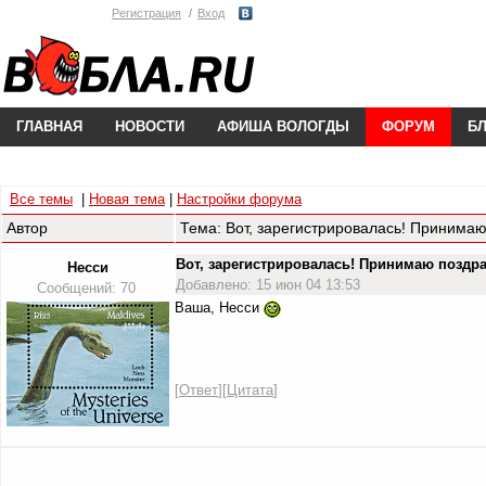
Регистрация
Вход
ГЛАВНАЯ
НОВОСТИ
АФИША ВОЛОГДЫ
ФОРУМ
Б
Все темы
|
Новая тема
|
Настройки форума
Автор
Тема: Вот, зарегистрировалась! Принима
Вот, зарегистрировалась! Принимаю позд
Несси
Добавлено: 15 июн 04 13:53
Сообщений: 70
Ваша, Несси
[
Ответ
][
Цитата
]