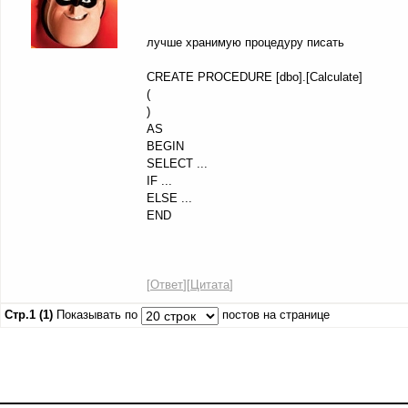
лучше хранимую процедуру писать
CREATE PROCEDURE [dbo].[Calculate]
(
)
AS
BEGIN
SELECT ...
IF ...
ELSE ...
END
[
Ответ
][
Цитата
]
Стр.1 (1)
Показывать по
постов на странице