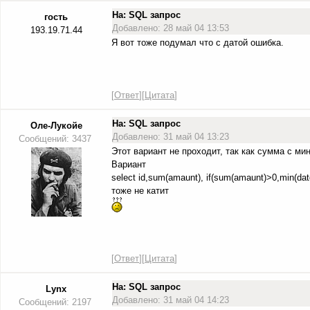
На: SQL запрос
гость
Добавлено: 28 май 04 13:53
193.19.71.44
Я вот тоже подумал что с датой ошибка.
[
Ответ
][
Цитата
]
На: SQL запрос
Оле-Лукойе
Добавлено: 31 май 04 13:23
Сообщений: 3437
Этот вариант не проходит, так как сумма с м
Вариант
select id,sum(amaunt), if(sum(amaunt)>0,min(dat
тоже не катит
[
Ответ
][
Цитата
]
На: SQL запрос
Lynx
Добавлено: 31 май 04 14:23
Сообщений: 2197