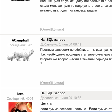
больше нуля то узнать дату появления id с 
стала меньше нуля то надо узнать все сложени
путанно выглядит постановка задачи
[
Ответ
][
Цитата
]
На: SQL запрос
ACampball
Добавлено: 1 июн 04 08:41
Сообщений: 572
Простым запросом не обойтись, т.к. вам нужн
Т.е. необходимо последовательное суммирован
И сразу же вопрос - если в течении периода 
?
[
Ответ
][
Цитата
]
На: SQL запрос
lexa
Добавлено: 1 июн 04 10:56
Сообщений: 4994
Цитата:
если сумма осталось больше...Если сумма ст