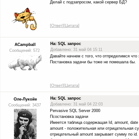
Делай с подзапросом, какой сервер БД?
[
Ответ
][
Цитата
]
На: SQL запрос
ACampball
Добавлено: 31 май 04 15:11
Сообщений: 572
Давайте начнем с того, что отпределимся что
Постановка задачи бы тоже не помешала бы.
[
Ответ
][
Цитата
]
На: SQL запрос
Оле-Лукойе
Добавлено: 31 май 04 22:03
Сообщений: 3437
Pervasive SQL Server 2000
Псостановка задачи
Имеется таблица содержащая Id, amount, date
amount - положительная или отрицательная су
отрицательный amount закрывает сумму по id.