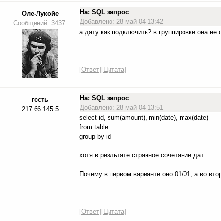
На: SQL запрос
Оле-Лукойе
Добавлено: 28 май 04 13:42
Сообщений: 3437
а дату как подключить? в группировке она не 
[
Ответ
][
Цитата
]
На: SQL запрос
гость
Добавлено: 28 май 04 13:51
217.66.145.5
select id, sum(amount), min(date), max(date)
from table
group by id
хотя в резльтате странное сочетание дат.
Почему в первом варианте оно 01/01, а во вто
[
Ответ
][
Цитата
]