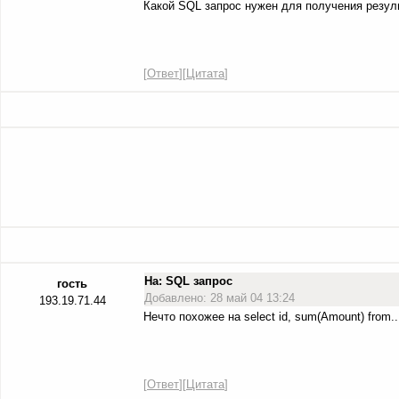
Какой SQL запрос нужен для получения резул
[
Ответ
][
Цитата
]
На: SQL запрос
гость
Добавлено: 28 май 04 13:24
193.19.71.44
Нечто похожее на select id, sum(Amount) from...
[
Ответ
][
Цитата
]