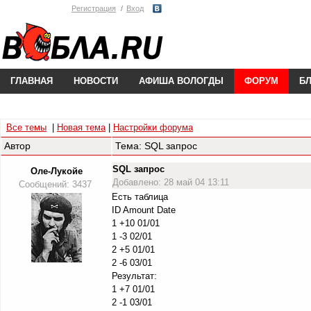
Регистрация
Вход
ГЛАВНАЯ
НОВОСТИ
АФИША ВОЛОГДЫ
ФОРУМ
Б
Все темы
|
Новая тема
|
Настройки форума
Автор
Тема: SQL запрос
SQL запрос
Оле-Лукойе
Добавлено: 28 май 04 13:11
Сообщений: 3437
Есть таблица
ID Amount Date
1 +10 01/01
1 -3 02/01
2 +5 01/01
2 -6 03/01
Результат:
1 +7 01/01
2 -1 03/01