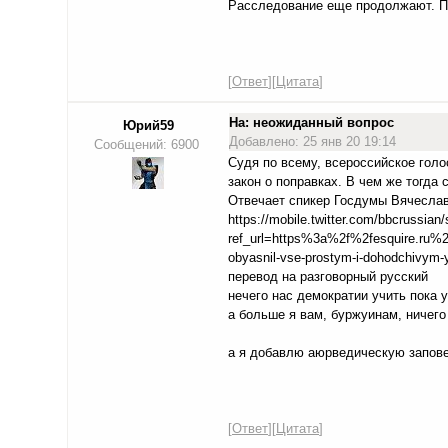
Расследование еще продолжают. По 
[
Ответ
][
Цитата
]
На: неожиданный вопрос
Юрий59
Добавлено: 25 янв 20 19:14
Сообщений: 6900
Судя по всему, всероссийское голо
закон о поправках. В чем же тогда
Отвечает спикер Госдумы Вячесла
https://mobile.twitter.com/bbcrussia
ref_url=https%3a%2f%2fesquire.ru%2fa
obyasnil-vse-prostym-i-dohodchivy
перевод на разговорный русский
нечего нас демократии учить пока у
а больше я вам, буржуинам, ничего 
а я добавлю аюрведическую запове
[
Ответ
][
Цитата
]