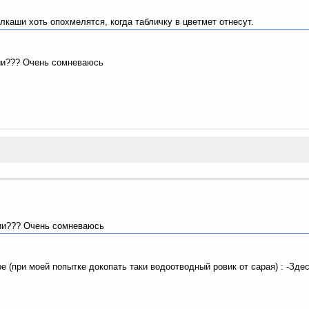
лкаши хоть опохмелятся, когда табличку в цветмет отнесут.
ии??? Очень сомневаюсь
ции??? Очень сомневаюсь
е (при моей попытке докопать таки водоотводный ровик от сарая) : -Зде