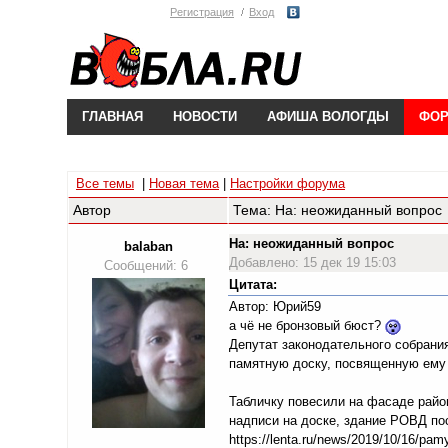
Регистрация
Вход
ГЛАВНАЯ
НОВОСТИ
АФИША ВОЛОГДЫ
ФО
Все темы
|
Новая тема
|
Настройки форума
Автор
Тема: На: неожиданный вопрос
На: неожиданный вопрос
balaban
Добавлено: 15 дек 19 15:03
Сообщений: 6
Цитата:
Автор: Юрий59
а чё не бронзовый бюст?
Депутат законодательного собрани
памятную доску, посвященную ему 
Табличку повесили на фасаде райо
надписи на доске, здание РОВД по
https://lenta.ru/news/2019/10/16/pam