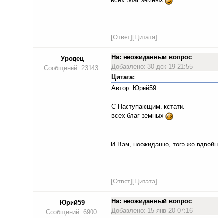
всех благ земных
[
Ответ
][
Цитата
]
На: неожиданный вопрос
Уродец
Добавлено: 30 дек 19 21:55
Сообщений: 23143
Цитата:
Автор: Юрий59
С Наступающим, кстати.
всех благ земных
И Вам, неожиданно, того же вдвой
[
Ответ
][
Цитата
]
На: неожиданный вопрос
Юрий59
Добавлено: 15 янв 20 07:16
Сообщений: 6900