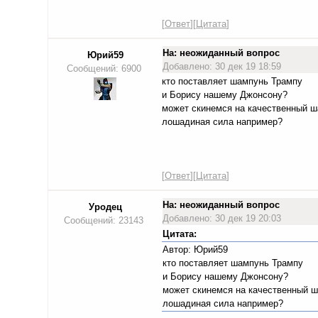
[
Ответ
][
Цитата
]
На: неожиданный вопрос
Юрий59
Добавлено: 30 дек 19 18:59
Сообщений: 6900
кто поставляет шампунь Трампу
и Борису нашему Джонсону?
может скинемся на качественный 
лошадиная сила например?
[
Ответ
][
Цитата
]
На: неожиданный вопрос
Уродец
Добавлено: 30 дек 19 20:03
Сообщений: 23143
Цитата:
Автор: Юрий59
кто поставляет шампунь Трампу
и Борису нашему Джонсону?
может скинемся на качественный 
лошадиная сила например?