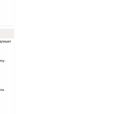
одпишет
umy-
ла.