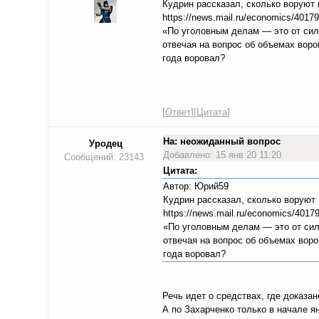
Кудрин рассказал, сколько воруют
https://news.mail.ru/economics/4017
«По уголовным делам — это от силы
отвечая на вопрос об объемах воро
года воровал?
[
Ответ
][
Цитата
]
На: неожиданный вопрос
Уродец
Добавлено: 15 янв 20 11:20
Сообщений: 23143
Цитата:
Автор: Юрий59
Кудрин рассказал, сколько воруют
https://news.mail.ru/economics/4017
«По уголовным делам — это от сил
отвечая на вопрос об объемах воро
года воровал?
Речь идет о средствах, где доказа
А по Захарченко только в начале я