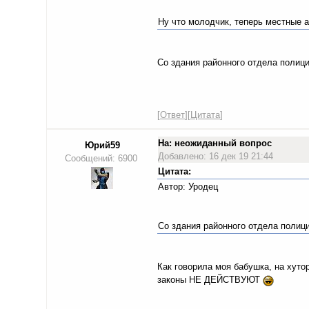
Ну что молодчик, теперь местные а
Со здания районного отдела полиц
[
Ответ
][
Цитата
]
На: неожиданный вопрос
Юрий59
Добавлено: 16 дек 19 21:44
Сообщений: 6900
Цитата:
Автор: Уродец
Со здания районного отдела поли
Как говорила моя бабушка, на хутор
законы НЕ ДЕЙСТВУЮТ