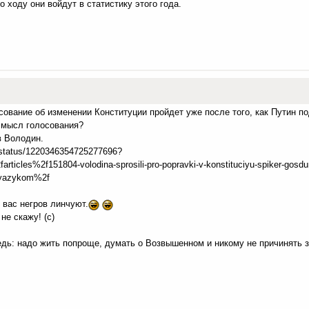
ходу они войдут в статистику этого года.
сование об изменении Конституции пройдет уже после того, как Путин п
 смысл голосования?
в Володин.
n/status/1220346354725277696?
rticles%2f151804-volodina-sprosili-pro-popravki-v-konstituciyu-spiker-gosd
m-yazykom%2f
 вас негров линчуют.
не скажу! (с)
дь: надо жить попроще, думать о Возвышенном и никому не причинять з