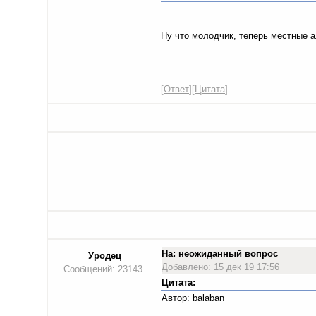
Ну что молодчик, теперь местные а
[
Ответ
][
Цитата
]
На: неожиданный вопрос
Уродец
Добавлено: 15 дек 19 17:56
Сообщений: 23143
Цитата:
Автор: balaban