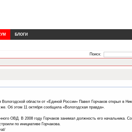
РУМ
БЛОГИ
Поиск:
я Вологодской области от «Единой России» Павел Горчаков открыл в Ни
же. Об этом 11 октября сообщила «Вологодская правда».
нного ОВД. В 2008 году Горчаков занимал должность его начальника. Со
строили по инициативе Горчакова.
yat/