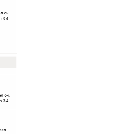
л он,
о 3-4
л он,
о 3-4
зял.