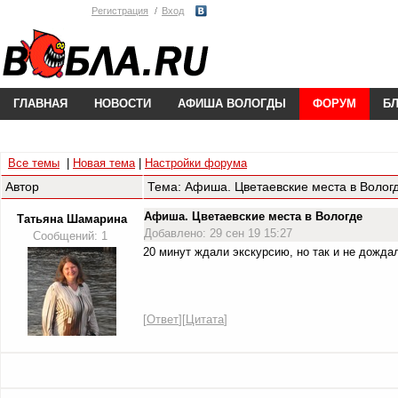
Регистрация
Вход
ГЛАВНАЯ
НОВОСТИ
АФИША ВОЛОГДЫ
ФОРУМ
Б
Все темы
|
Новая тема
|
Настройки форума
Автор
Тема: Афиша. Цветаевские места в Волог
Афиша. Цветаевские места в Вологде
Татьяна Шамарина
Добавлено: 29 сен 19 15:27
Сообщений: 1
20 минут ждали экскурсию, но так и не дождал
[
Ответ
][
Цитата
]