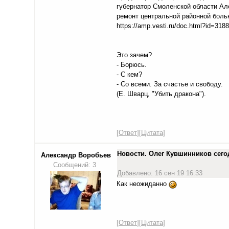
губернатор Смоленской области Ал
ремонт центральной районной боль
https://amp.vesti.ru/doc.html?id=318
Это зачем?
- Борюсь.
- С кем?
- Со всеми. За счастье и свободу.
(Е. Шварц, "Убить дракона").
[
Ответ
][
Цитата
]
Новости. Олег Кувшинников сего
Александр Воробьев
Сообщений: 3
Добавлено: 16 сен 19 16:33
Как неожиданно
[
Ответ
][
Цитата
]