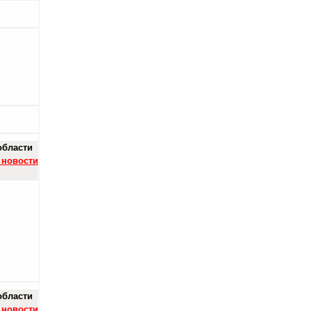
области
 новости
области
 новости