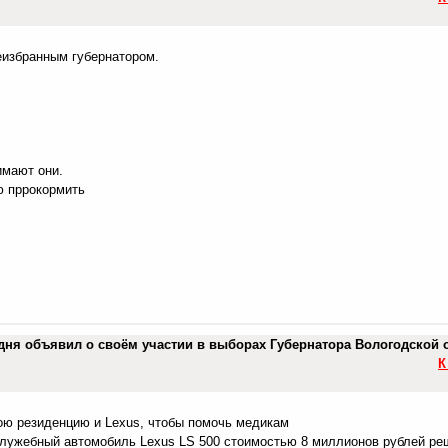
еизбранным губернатором.
имают они.
ю пррокормить
дня объявил о своём участии в выборах Губернатора Вологодской 
К
ою резиденцию и Lexus, чтобы помочь медикам
служебный автомобиль Lexus LS 500 стоимостью 8 миллионов рублей ре