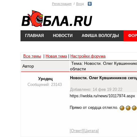
Регистрация
Вход
ГЛАВНАЯ
НОВОСТИ
АФИША ВОЛОГДЫ
ФО
Все темы
|
Новая тема
|
Настройки форума
Тема: Новости. Олег Кувшиннико
Автор
области
Новости. Олег Кувшинников сего
Уродец
Сообщений: 23143
Добавлено: 14 фев 19 20:22
https://wobla.ru/news/10117974.aspx
Прямо от сердца отлегло.
[
Ответ
][
Цитата
]