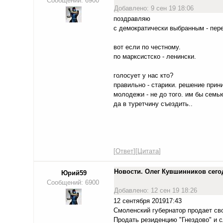
Сообщений: 6900
Добавлено: 9 сен 19 18:06
поздравляю
с демократически выбранным - пер
вот если по честному.
по марксистско - ленински.
голосует у нас кто?
правильно - старики. решение прин
молодежи - не до того. им бы семь
да в туретчину съездить..
[
Ответ
][
Цитата
]
Новости. Олег Кувшинников сего
Юрий59
Сообщений: 6900
Добавлено: 12 сен 19 18:26
12 сентября 201917:43
Смоленский губернатор продает св
Продать резиденцию "Гнездово" и 