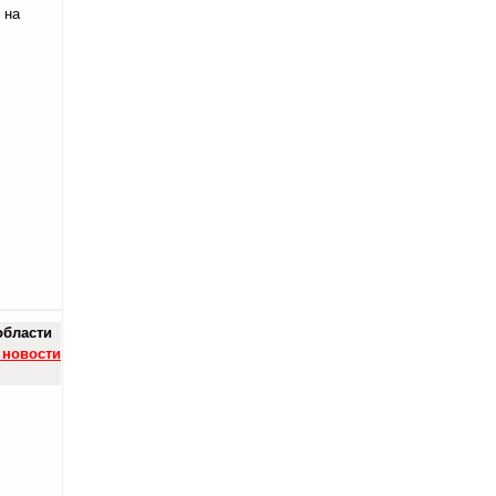
 на
области
 новости