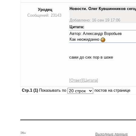
Новости. Олег Кувшинников сего
Уродец
Сообщений: 23143
Добавлено: 16 сен 19 17:06
Цитата:
Автор: Александр Воробьев
Как неожиданно
сами до сих пор в шоке
[
Ответ
][
Цитата
]
Стр.1 (1)
Показывать по
постов на странице
16+
Выходные данные