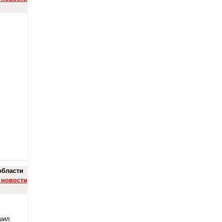
области
 новости
шил