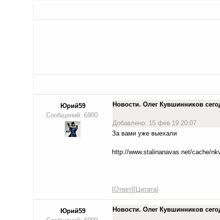
Новости. Олег Кувшинников сего
Юрий59
Сообщений: 6900
Добавлено: 15 фев 19 20:07
За вами уже выехали
http://www.stalinanavas.net/cache/nk
[
Ответ
][
Цитата
]
Новости. Олег Кувшинников сего
Юрий59