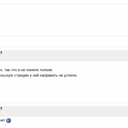
го?
л, так что и не поняли толком.
льскую станцию к ней направить не успели.
го?
 нет