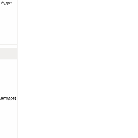
 будут.
методов)