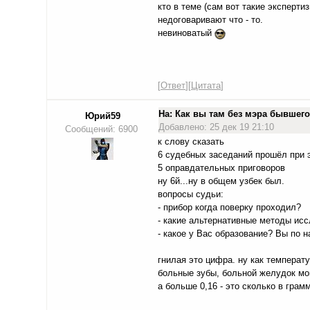
кто в теме (сам вот такие экспертиз
недоговаривают что - то.
невиноватый
[
Ответ
][
Цитата
]
На: Как вы там без мэра бывше
Юрий59
Добавлено: 25 дек 19 21:10
Сообщений: 6900
к слову сказать
6 судебных заседаний прошёл при э
5 оправдательных приговоров
ну 6й...ну в общем узбек был.
вопросы судьи:
- прибор когда поверку проходил?
- какие альтернативные методы исс
- какое у Вас образование? Вы по 
гнилая это цифра. ну как температу
больные зубы, больной желудок мог
а больше 0,16 - это сколько в грам