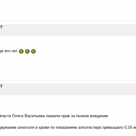
го?
де его нет
го?
бласти Олега Васильева лишили прав за пьяное вождение
держание алкоголя в крови по показаниям алкотестера превышало 0,16 м