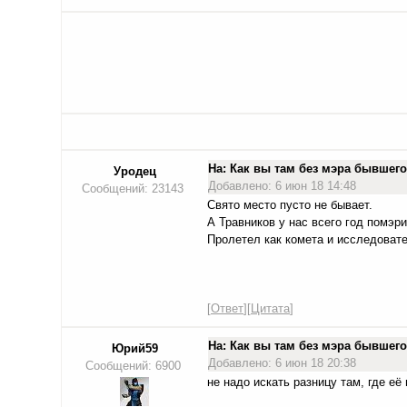
На: Как вы там без мэра бывше
Уродец
Добавлено: 6 июн 18 14:48
Сообщений: 23143
Свято место пусто не бывает.
А Травников у нас всего год помэри
Пролетел как комета и исследовате
[
Ответ
][
Цитата
]
На: Как вы там без мэра бывше
Юрий59
Добавлено: 6 июн 18 20:38
Сообщений: 6900
не надо искать разницу там, где её