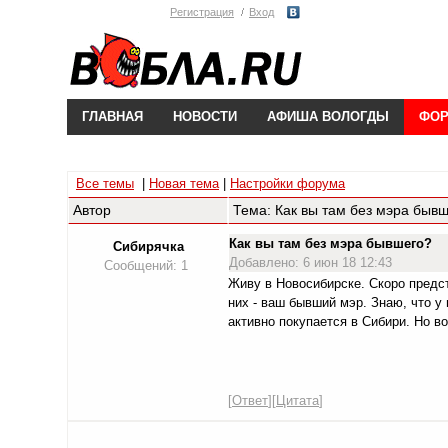
Регистрация
Вход
ГЛАВНАЯ
НОВОСТИ
АФИША ВОЛОГДЫ
ФО
Все темы
|
Новая тема
|
Настройки форума
Автор
Тема: Как вы там без мэра быв
Как вы там без мэра бывшего?
Сибирячка
Добавлено: 6 июн 18 12:43
Сообщений: 1
Живу в Новосибирске. Скоро предст
них - ваш бывший мэр. Знаю, что у
активно покупается в Сибири. Но во
[
Ответ
][
Цитата
]