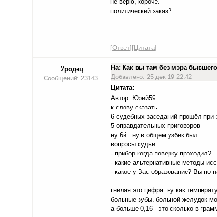
не верю, короче.
политический заказ?
[
Ответ
][
Цитата
]
На: Как вы там без мэра бывше
Уродец
Добавлено: 25 дек 19 22:42
Сообщений: 23143
Цитата:
Автор: Юрий59
к слову сказать
6 судебных заседаний прошёл при э
5 оправдательных приговоров
ну 6й...ну в общем узбек был.
вопросы судьи:
- прибор когда поверку проходил?
- какие альтернативные методы ис
- какое у Вас образование? Вы по 
гнилая это цифра. ну как температу
больные зубы, больной желудок мо
а больше 0,16 - это сколько в грам