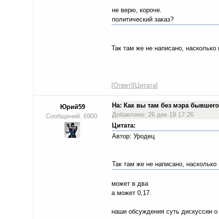
не верю, короче.
политический заказ?
Так там же не написано, насколько
[
Ответ
][
Цитата
]
На: Как вы там без мэра бывше
Юрий59
Добавлено: 26 дек 19 17:26
Сообщений: 6900
Цитата:
Автор: Уродец
Так там же не написано, насколько
может в два
а может 0,17.
наши обсуждения суть дискуссии о 