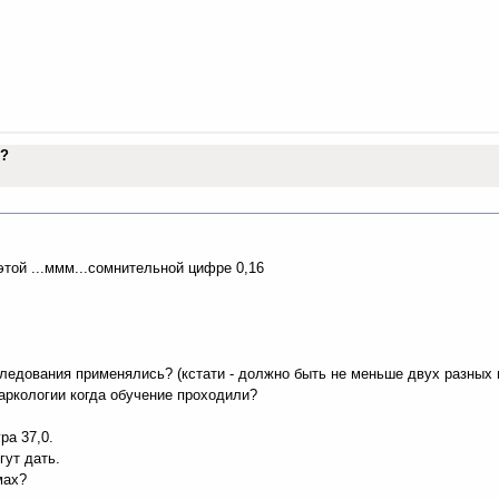
го?
той ...ммм...сомнительной цифре 0,16
следования применялись? (кстати - должно быть не меньше двух разных 
наркологии когда обучение проходили?
ра 37,0.
гут дать.
мах?