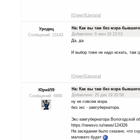
[
Ответ
][
Цитата
]
На: Как вы там без мэра бывше
Уродец
Добавлено: 6 июн 18 23:53
Сообщений: 23143
Да, да.
И выбор тоже не надо искать, там г
[
Ответ
][
Цитата
]
На: Как вы там без мэра бывше
Юрий59
Добавлено: 25 дек 19 20:58
Сообщений: 6900
ну не совсем мэра.
без экс - замгубернатора.
Экс-замгубернатора Вологодской о
https://newsvo.ru/news/124326
На заседании было сказано, что со
маловато будет