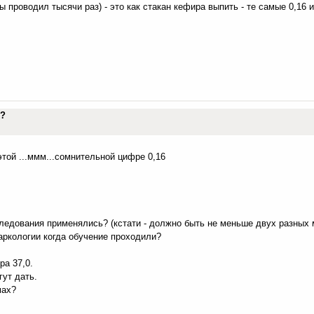
ы проводил тысячи раз) - это как стакан кефира выпить - те самые 0,16 и
го?
той ...ммм...сомнительной цифре 0,16
ледования применялись? (кстати - должно быть не меньше двух разных 
наркологии когда обучение проходили?
ра 37,0.
ут дать.
мах?