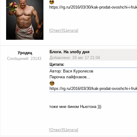
https://rg.ru/2016/03/30/kak-prodat-ovoshchi-i-fru
[
Ответ
][
Цитата
]
Блоги. На злобу дня
Уродец
Добавлено: 19 авг 17 21:04
Сообщений: 23143
Цитата:
Автор: Вася Куролесов
Парочка лайфхаков...
https://rg.ru/2016/03/30/kak-prodat-ovoshchi-i-fru
тоже мне бином Ньютона )))
[
Ответ
][
Цитата
]