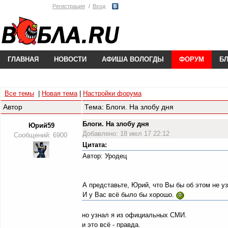
Регистрация
Вход
ГЛАВНАЯ
НОВОСТИ
АФИША ВОЛОГДЫ
ФОРУМ
Б
Все темы
|
Новая тема
|
Настройки форума
Автор
Тема: Блоги. На злобу дня
Блоги. На злобу дня
Юрий59
Добавлено: 18 июл 17 22:12
Сообщений: 6900
Цитата:
Автор: Уродец
А представьте, Юрий, что Вы бы об этом не у
И у Вас всё было бы хорошо.
но узнал я из официальных СМИ.
и это всё - правда.