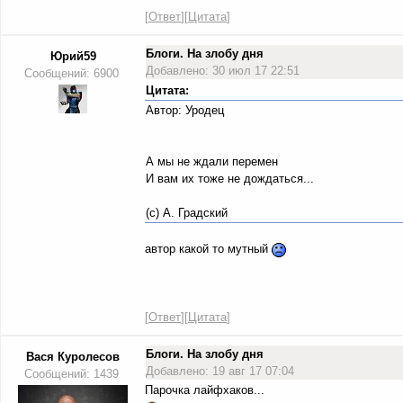
[
Ответ
][
Цитата
]
Блоги. На злобу дня
Юрий59
Добавлено: 30 июл 17 22:51
Сообщений: 6900
Цитата:
Автор: Уродец
А мы не ждали перемен
И вам их тоже не дождаться...
(с) А. Градский
автор какой то мутный
[
Ответ
][
Цитата
]
Блоги. На злобу дня
Вася Куролесов
Добавлено: 19 авг 17 07:04
Сообщений: 1439
Парочка лайфхаков...