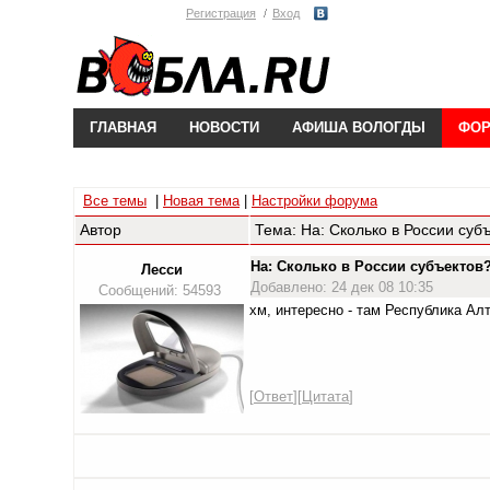
Регистрация
Вход
ГЛАВНАЯ
НОВОСТИ
АФИША ВОЛОГДЫ
ФО
Все темы
|
Новая тема
|
Настройки форума
Автор
Тема: На: Сколько в России суб
На: Сколько в России субъекто
Лесси
Добавлено: 24 дек 08 10:35
Сообщений: 54593
хм, интересно - там Республика Алт
[
Ответ
][
Цитата
]