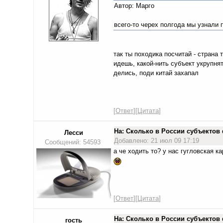
Автор: Марго
всего-то черех полгода мы узнали
так ты походика посчитай - страна
идешь, какой-нить субъект укрупнят
делись, поди китай захапал
[
Ответ
][
Цитата
]
На: Сколько в России субъекто
Лесси
Добавлено: 21 июл 09 17:19
Сообщений: 54593
а че ходить то? у нас гугловская к
[
Ответ
][
Цитата
]
На: Сколько в России субъекто
гость