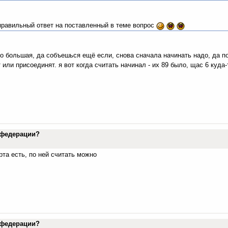
 правильный ответ на поставленный в теме вопрос
 то большая, да собъешься ещё если, снова сначала начинать надо, да п
 или присоединят. я вот когда считать начинал - их 89 было, щас 6 куда-
в федерации?
арта есть, по ней считать можно
в федерации?