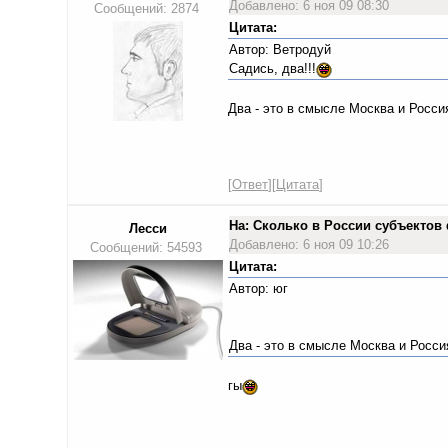
Добавлено: 6 ноя 09 08:30
Сообщений: 2874
Цитата:
Автор: Ветродуй
Садись, два!!!
Два - это в смысле Москва и Росс
[
Ответ
][
Цитата
]
На: Сколько в России субъекто
Лесси
Добавлено: 6 ноя 09 10:26
Сообщений: 54593
Цитата:
Автор: юг
Два - это в смысле Москва и Росс
гы