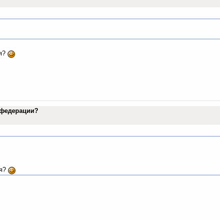
ия?
в федерации?
ия?