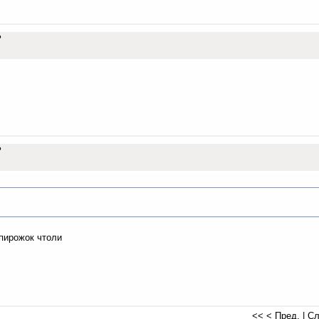
в?
в?
 пирожок чтоли
<<
< Пред.
|
Сл