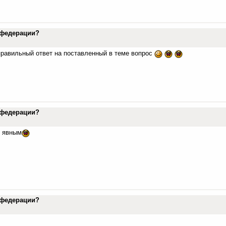
в федерации?
правильный ответ на поставленный в теме вопрос
в федерации?
я явным
в федерации?