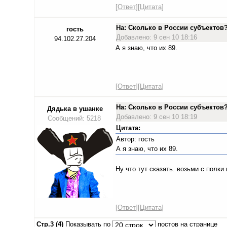
[
Ответ
][
Цитата
]
На: Сколько в России субъекто
гость
Добавлено: 9 сен 10 18:16
94.102.27.204
А я знаю, что их 89.
[
Ответ
][
Цитата
]
На: Сколько в России субъекто
Дядька в ушанке
Добавлено: 9 сен 10 18:19
Сообщений: 5218
Цитата:
Автор: гость
А я знаю, что их 89.
Ну что тут сказать. возьми с полки
[
Ответ
][
Цитата
]
Стр.3 (4)
Показывать по
постов на странице