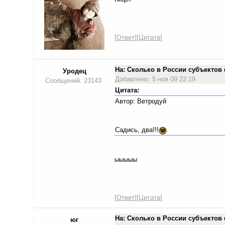
[
Ответ
][
Цитата
]
На: Сколько в России субъекто
Уродец
Добавлено: 5 ноя 09 22:19
Сообщений: 23143
Цитата:
Автор: Ветродуй
Садись, два!!!
ыыыыы
[
Ответ
][
Цитата
]
На: Сколько в России субъекто
юг