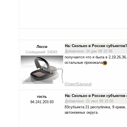
На: Сколько в России субъекто
Лесси
Добавлено: 24 дек 08 10:38
Сообщений: 54593
получается что я была в 2,19,26,36,
остальные проезжала
[
Ответ
][
Цитата
]
На: Сколько в России субъекто
гость
Добавлено: 21 июл 09 15:55
94.241.203.93
83субъекта:21 республика, 9 краев,
автономных округа.