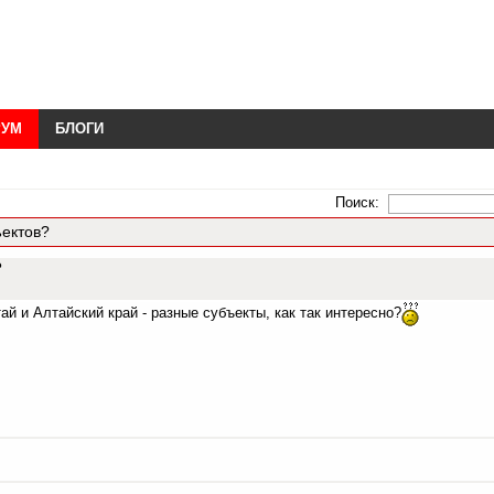
РУМ
БЛОГИ
Поиск:
ъектов?
в?
ай и Алтайский край - разные субъекты, как так интересно?