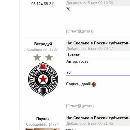
Добавлено: 5 ноя 09 19:56
93.124.68.211
78
[
Ответ
][
Цитата
]
На: Сколько в России субъекто
Ветродуй
Добавлено: 5 ноя 09 20:17
Сообщений: 1737
Цитата:
Автор: гость
78
Садись, два!!!
[
Ответ
][
Цитата
]
На: Сколько в России субъекто
Паучок
Добавлено: 5 ноя 09 21:45
Сообщений: 14774
пицот