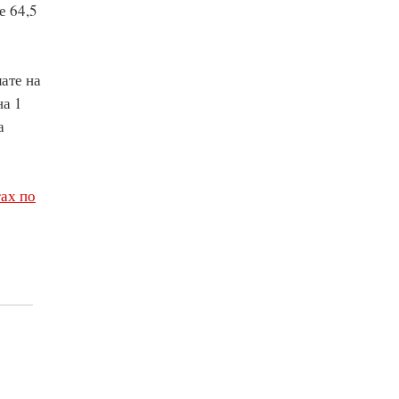
е 64,5
ате на
на 1
а
ах по