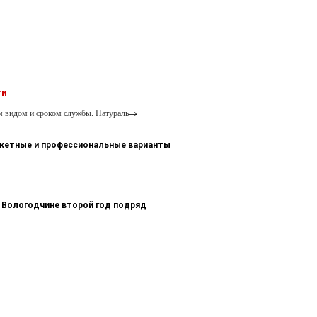
ти
м видом и сроком службы. Натураль
→
джетные и профессиональные варианты
 Вологодчине второй год подряд