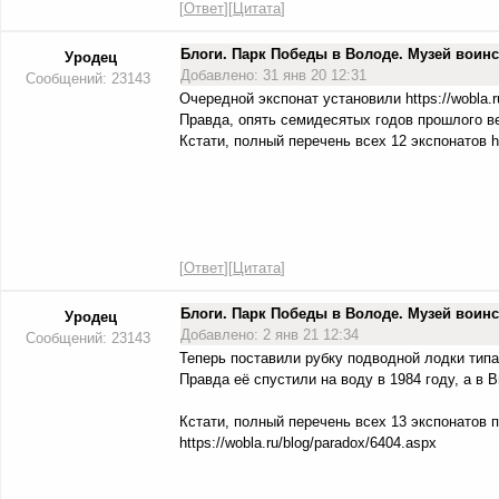
[
Ответ
][
Цитата
]
Блоги. Парк Победы в Володе. Музей вои
Уродец
Добавлено: 31 янв 20 12:31
Сообщений: 23143
Очередной экспонат установили https://wobla.
Правда, опять семидесятых годов прошлого ве
Кстати, полный перечень всех 12 экспонатов htt
[
Ответ
][
Цитата
]
Блоги. Парк Победы в Володе. Музей вои
Уродец
Добавлено: 2 янв 21 12:34
Сообщений: 23143
Теперь поставили рубку подводной лодки типа 
Правда её спустили на воду в 1984 году, а в 
Кстати, полный перечень всех 13 экспонатов 
https://wobla.ru/blog/paradox/6404.aspx