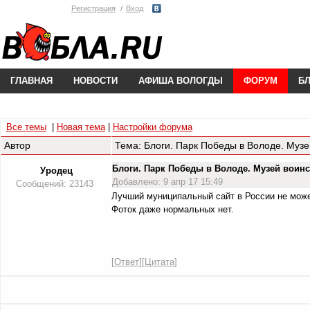
Регистрация
Вход
ГЛАВНАЯ
НОВОСТИ
АФИША ВОЛОГДЫ
ФОРУМ
Б
Все темы
|
Новая тема
|
Настройки форума
Автор
Тема: Блоги. Парк Победы в Володе. Музе
Блоги. Парк Победы в Володе. Музей вои
Уродец
Добавлено: 9 апр 17 15:49
Сообщений: 23143
Лучший муниципальный сайт в России не может
Фоток даже нормальных нет.
[
Ответ
][
Цитата
]