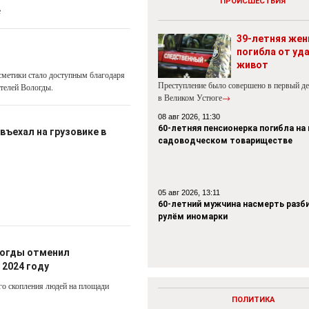
ПРОИСШЕСТВИЯ
е
39-летняя же
погибла от уда
живот
сметики стало доступным благодаря
Преступление было совершено в первый де
ителей Вологды.
в Великом Устюге
→
08 авг 2026, 11:30
60-летняя пенсионерка погибла на
въехал на грузовике в
садоводческом товариществе
05 авг 2026, 13:11
60-летний мужчина насмерть разби
рулём иномарки
логды отменил
 2024 году
го скопления людей на площади
ПОЛИТИКА