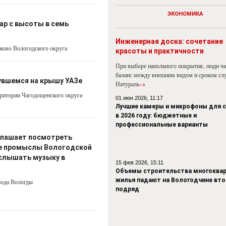
ЭКОНОМИКА
ар с высоты в семь
Инженерная доска: сочетание
бково Вологодского округа
красоты и практичности
При выборе напольного покрытия, люди ч
баланс между внешним видом и сроком сл
увшемся на крышу УАЗе
Натураль
→
рритории Чагодощенского округа
01 июн 2026, 11:17
Лучшие камеры и микрофоны для 
в 2026 году: бюджетные и
профессиональные варианты
глашает посмотреть
е промыслы Вологодской
Услышать музыку в
15 фев 2026, 15:11
Объемы строительства многоквар
жилья падают на Вологодчине вто
рода Вологды
подряд