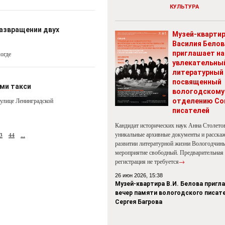
КУЛЬТУРА
развращении двух
Музей-кварти
Василия Белов
приглашает на
огде
увлекательны
литературный 
посвященный
ми такси
вологодскому
улице Ленинградской
отделению Со
писателей
Кандидат исторических наук Анна Столето
уникальные архивные документы и расскаж
3
44
...
развитии литературной жизни Вологодчины
мероприятие свободный. Предварительная
регистрация не требуется
→
26 июн 2026, 15:38
Музей-квартира В.И. Белова пригл
вечер памяти вологодского писат
Сергея Багрова