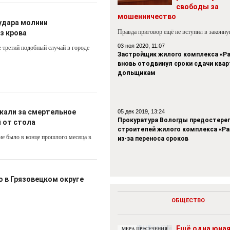
свободы за
мошенничество
удара молнии
Правда приговор ещё не вступил в законн
з крова
03 ноя 2020, 11:07
 третий подобный случай в городе
Застройщик жилого комплекса «Р
вновь отодвинул сроки сдачи квар
дольщикам
жали за смертельное
05 дек 2019, 13:24
Прокуратура Вологды предостере
 от стола
строителей жилого комплекса «Р
ие было в конце прошлого месяца в
из-за переноса сроков
 в Грязовецком округе
ОБЩЕСТВО
Ещё одна юна