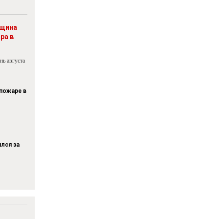
нщина
ра в
нь августа
 пожаре в
лся за