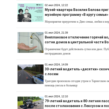
02 июл 2024, 12:22
Музей-квартира Василия Белова при
музейную программу «В кругу семьи»
Мероприятие приурочено к Дню семьи, любви и ве
01 июл 2024, 21:39
Внеплановое отключение горячей в
сотни домов в центральной части В
Ограничение будет действовать сутки или двое. Пу
пострадавших домов
01 июл 2024, 14:09
30-летний водитель «десятки» скон
с лосем
Трагедия произошла сегодня утром в Тарногском о
помощь увезла в больницу
01 июл 2024, 12:10
79-летний водитель и 80-летняя пас
после столкновения с Лексусом и п