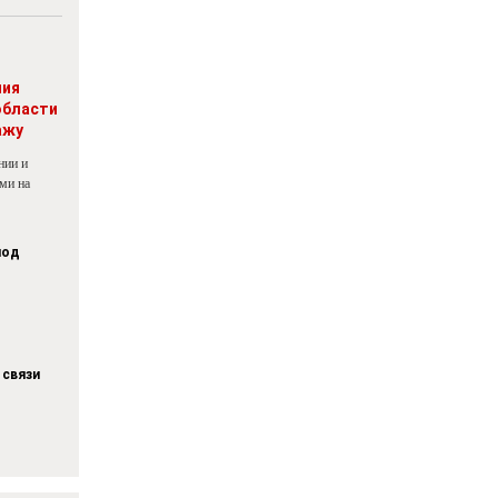
ния
области
ажу
нии и
ми на
под
 связи