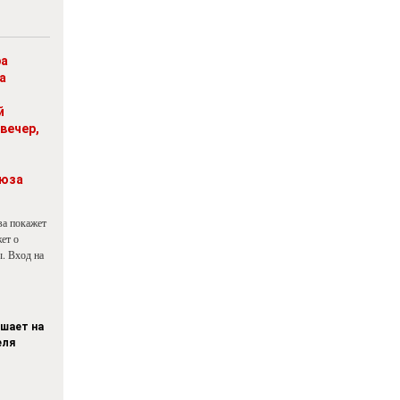
ра
а
й
вечер,
юза
ва покажет
ет о
. Вход на
ашает на
еля