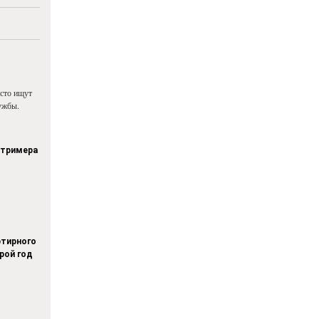
асто ищут
ужбы.
стримера
тирного
рой год