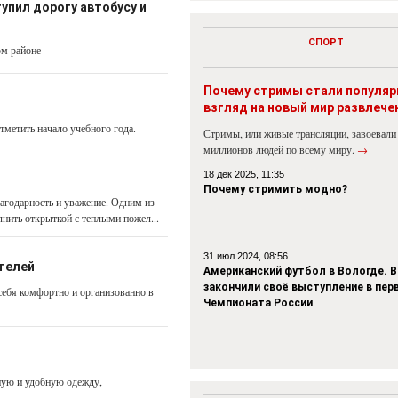
упил дорогу автобусу и
СПОРТ
ом районе
Почему стримы стали популя
взгляд на новый мир развлече
тметить начало учебного года.
Стримы, или живые трансляции, завоевали
миллионов людей по всему миру.
→
18 дек 2025, 11:35
Почему стримить модно?
агодарность и уважение. Одним из
нить открыткой с теплыми пожел...
31 июл 2024, 08:56
ителей
Американский футбол в Вологде. В
закончили своё выступление в пер
ебя комфортно и организованно в
Чемпионата России
нную и удобную одежду,