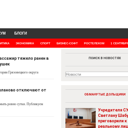
РУМ
БЛОГИ
ИТИКА
ЭКОНОМИКА
СПОРТ
БИЗНЕС-СОФТ
РОСТЕЛЕКОМ
1 СЕНТЯБР
пассажир тяжело ранен в
ПОИСК В НОВОСТЯХ
вушек
ории Грязовецкого округа
епланово отключают от
ОБМАНУТЫЕ ДОЛЬЩИКИ
овать ровно сутки. Публикуем
Учредителя СУ
Светлану Шаб
приговорили к
реальному ли