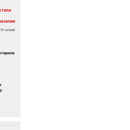
стала
насилия
 59-летний
артирном
т
у