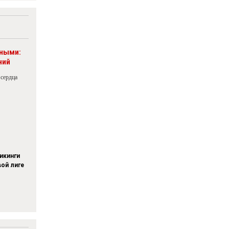
рными:
ний
 сердца
икинги
вой лиге