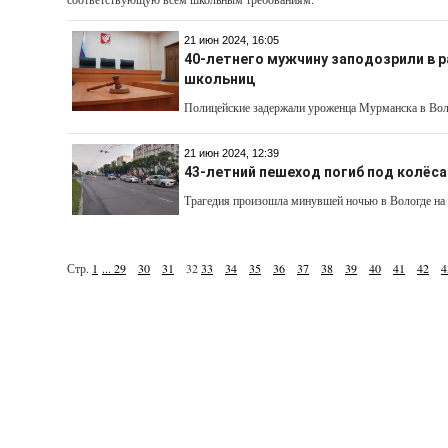
21 июн 2024, 16:05
40-летнего мужчину заподозрили в 
школьниц
Полицейские задержали уроженца Мурманска в Вол
21 июн 2024, 12:39
43-летний пешеход погиб под колёса
Трагедия произошла минувшей ночью в Вологде на 
Стр.
1
...
29
30
31
32
33
34
35
36
37
38
39
40
41
42
4