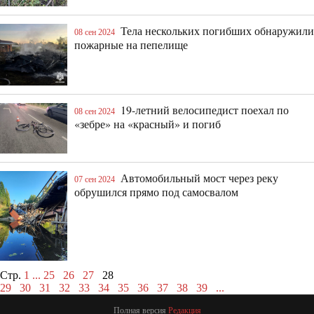
Тела нескольких погибших обнаружили
08 сен 2024
пожарные на пепелище
19-летний велосипедист поехал по
08 сен 2024
«зебре» на «красный» и погиб
Автомобильный мост через реку
07 сен 2024
обрушился прямо под самосвалом
Стр.
1
...
25
26
27
28
29
30
31
32
33
34
35
36
37
38
39
...
Полная версия
Редакция