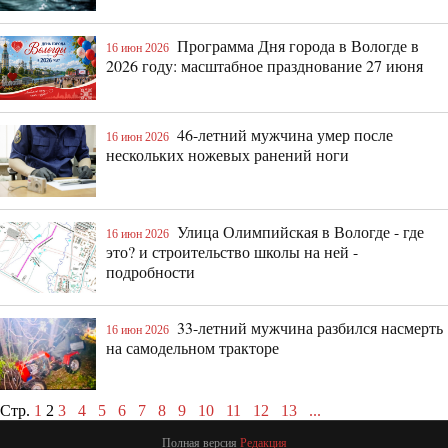
Программа Дня города в Вологде в
16 июн 2026
2026 году: масштабное празднование 27 июня
46-летний мужчина умер после
16 июн 2026
нескольких ножевых ранений ноги
Улица Олимпийская в Вологде - где
16 июн 2026
это? и строительство школы на ней -
подробности
33-летний мужчина разбился насмерть
16 июн 2026
на самодельном тракторе
Стр.
1
2
3
4
5
6
7
8
9
10
11
12
13
...
Полная версия
Редакция