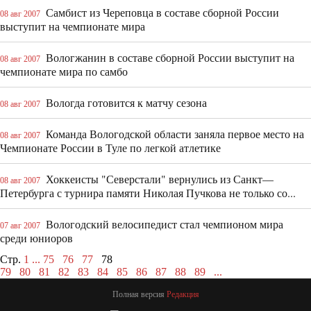
Самбист из Череповца в составе сборной России
08 авг 2007
выступит на чемпионате мира
Вологжанин в составе сборной России выступит на
08 авг 2007
чемпионате мира по самбо
Вологда готовится к матчу сезона
08 авг 2007
Команда Вологодской области заняла первое место на
08 авг 2007
Чемпионате России в Туле по легкой атлетике
Хоккеисты "Северстали" вернулись из Санкт—
08 авг 2007
Петербурга с турнира памяти Николая Пучкова не только со...
Вологодский велосипедист стал чемпионом мира
07 авг 2007
среди юниоров
Стр.
1
...
75
76
77
78
79
80
81
82
83
84
85
86
87
88
89
...
Полная версия
Редакция