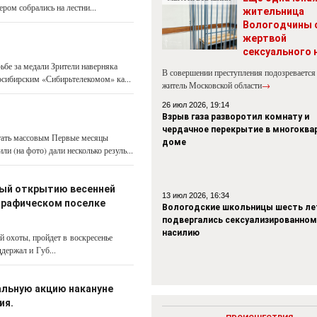
ром собрались на лестни...
жительница
Вологодчины 
жертвой
сексуального 
ьбе за медали Зрители наверняка
В совершении преступления подозревается
осибирским «Сибирьтелекомом» ка...
житель Московской области
→
26 июл 2026, 19:14
Взрыв газа разворотил комнату и
чердачное перекрытие в многокв
стать массовым Первые месяцы
доме
 (на фото) дали несколько резуль...
ный открытию весенней
13 июл 2026, 16:34
ографическом поселке
Вологодские школьницы шесть ле
подвергались сексуализированном
насилию
 охоты, пройдет в воскресенье
держал и Губ...
альную акцию накануне
ия.