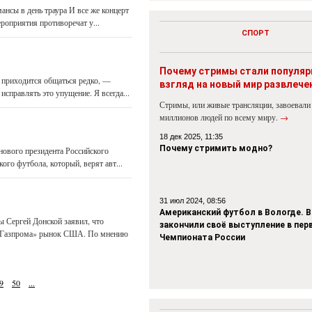
ансы в день траура И все же концерт
о­приятия противоречат у...
СПОРТ
Почему стримы стали популя
 приходится общаться редко, —
взгляд на новый мир развлече
справлять это упущение. Я всегда...
Стримы, или живые трансляции, завоевали
миллионов людей по всему миру.
→
18 дек 2025, 11:35
Почему стримить модно?
нового президента Российского
ого футбола, который, верят авт...
31 июл 2024, 08:56
Американский футбол в Вологде. В
 Сергей Донской заявил, что
закончили своё выступление в пер
 «Газпрома» рынок США. По мнению
Чемпионата России
9
50
...