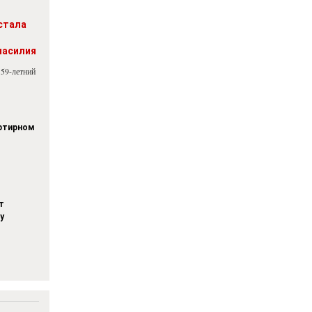
стала
насилия
 59-летний
артирном
т
у