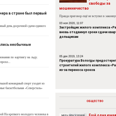
свободы за
мошенничество
чера в стране был первый
Правда приговор ещё не вступил в законн
03 ноя 2020, 11:07
рвый день досрочной сдачи единого
Застройщик жилого комплекса «Р
вновь отодвинул сроки сдачи квар
дольщикам
ялись необычные
05 дек 2019, 13:24
ования по картингу на льду.
Прокуратура Вологды предостере
прохо...
строителей жилого комплекса «Р
из-за переноса сроков
ьшой командный спорт уходит из
ные баскетбольная «Северсталь»
ОБЩЕСТВО
бой На крепкого молодого человека в
Ещё одна юна