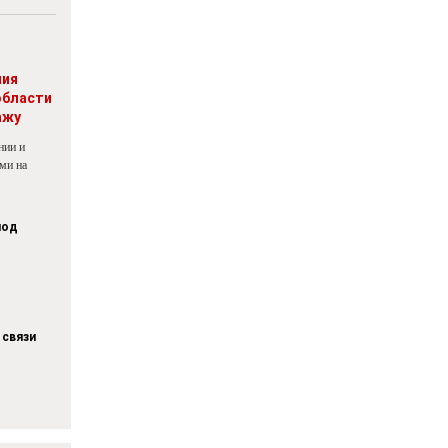
ния
области
ажу
нии и
ми на
под
 связи