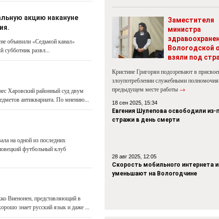
альную акцию накануне
Заместителя
ия.
министра
здравоохране
не объявили «Седьмой канал»
Вологодской 
 субботник развл...
взяли под стр
Кристине Григорян подозревают в присвое
злоупотреблении служебными полномочия
предыдущем месте работы
→
нес Харовский районный суд двум
едметов антиквариата. По мнению...
18 сен 2025, 15:34
Евгения Шулепова освободили из-
стражи в день смерти
ла на одной из послед­них
еповецкий футбольный клуб
28 авг 2025, 12:05
Скорость мобильного интернета и
уменьшают на Вологодчине
кко Виенонен, представляющий в
орошо знает русский язык и даже ...