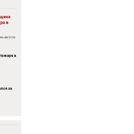
нщина
ра в
нь августа
 пожаре в
лся за