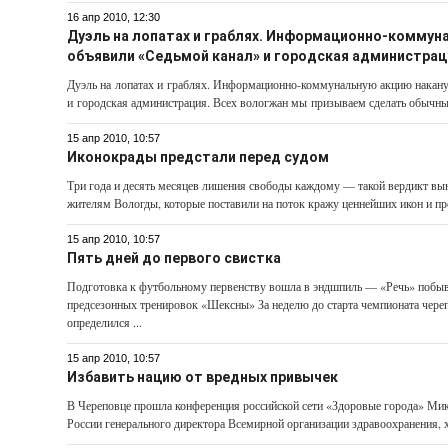
16 апр 2010, 12:30
Дуэль на лопатах и граблях. Информационно-коммун
объявили «Седьмой канал» и городская администрац
Дуэль на лопатах и граблях. Информационно-коммунальную акцию накану
и городская администрация. Всех вологжан мы призываем сделать обычный
15 апр 2010, 10:57
Иконокрады предстали перед судом
Три года и десять месяцев лишения свободы каждому — такой вердикт вы
жителям Вологды, которые поставили на поток кражу ценнейших икон и пр
15 апр 2010, 10:57
Пять дней до первого свистка
Подготовка к футболь­ному первенству вошла в эндшпиль — «Речь» побыва
предсезонных тренировок «Шексны» За неделю до старта чемпионата чер
определился ...
15 апр 2010, 10:57
Избавить нацию от вредных привычек
В Череповце прошла конференция российской сети «Здоровые города» Ми
России генерального директора Всемирной организации здравоохранения, х