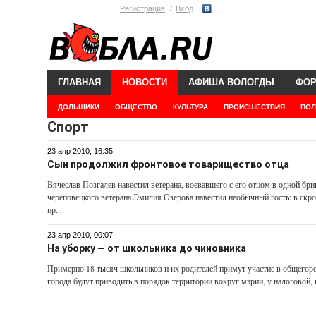
Регистрация
Вход
ГЛАВНАЯ
НОВОСТИ
АФИША ВОЛОГДЫ
ФО
ДОЛЬЩИКИ
ОБЩЕСТВО
КУЛЬТУРА
ПРОИСШЕСТВИЯ
ПОЛ
Спорт
23 апр 2010, 16:35
Сын продолжил фронтовое товарищество отца
Вячеслав Позгалев навестил ветерана, воевавшего с его отцом в одной бр
череповецкого ветерана Эмилия Озерова навестил необычный гость: в ск
пр...
23 апр 2010, 00:07
На уборку — от школьника до чиновника
Примерно 18 тысяч школьников и их родителей примут участие в общегор
города будут приводить в порядок территории вокруг мэрии, у налоговой, 