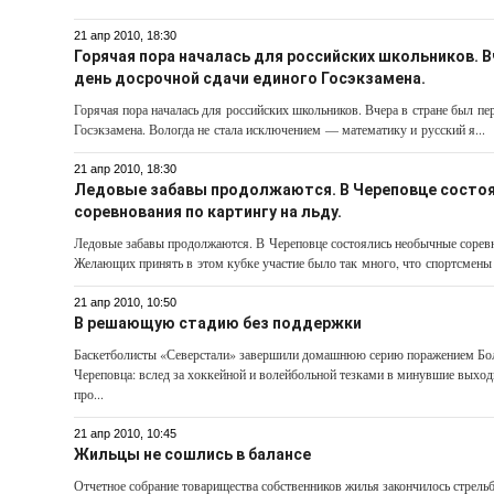
21 апр 2010, 18:30
Горячая пора началась для российских школьников. В
день досрочной сдачи единого Госэкзамена.
Горячая пора началась для российских школьников. Вчера в стране был пе
Госэкзамена. Вологда не стала исключением — математику и русский я...
21 апр 2010, 18:30
Ледовые забавы продолжаются. В Череповце состо
соревнования по картингу на льду.
Ледовые забавы продолжаются. В Череповце состоялись необычные соревн
Желающих принять в этом кубке участие было так много, что спортсмены 
21 апр 2010, 10:50
В решающую стадию без поддержки
Баскетболисты «Северстали» завершили домашнюю серию поражением Бол
Череповца: вслед за хоккейной и волейбольной тезками в минувшие выход
про...
21 апр 2010, 10:45
Жильцы не сошлись в балансе
Отчетное собрание товарищества собственников жилья закончилось стрель