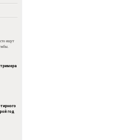
асто ищут
ужбы.
стримера
тирного
рой год