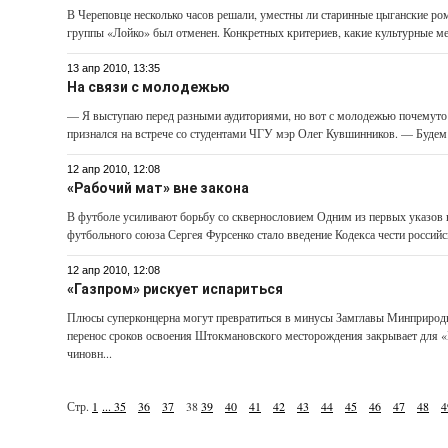
В Череповце несколько часов решали, уместны ли старинные цыганские ром
группы «Лойко» был отменен. Конкретных критериев, какие культурные мер
13 апр 2010, 13:35
На связи с молодежью
— Я выступаю перед разными аудиториями, но вот с молодежью почему­то
признался на встрече со студентами ЧГУ мэр Олег Кувшинников. — Будем и
12 апр 2010, 12:08
«Рабочий мат» вне закона
В футболе усиливают борьбу со сквернословием Одним из первых указов 
футбольного союза Сергея Фурсенко стало введение Кодекса чести российск
12 апр 2010, 12:08
«Газпром» рискует испариться
Плюсы суперконцерна могут превратиться в минусы Замглавы Минприроды
перенос сроков освоения Штокмановского месторождения закрывает для
чиновн...
Стр.
1
...
35
36
37
38
39
40
41
42
43
44
45
46
47
48
4