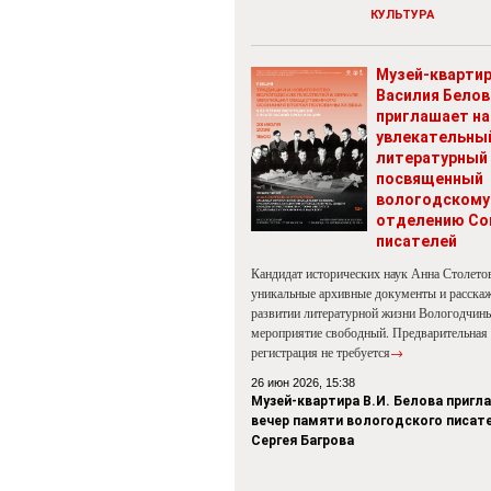
КУЛЬТУРА
Музей-кварти
Василия Белов
приглашает на
увлекательны
литературный 
посвященный
вологодскому
отделению Со
писателей
Кандидат исторических наук Анна Столето
уникальные архивные документы и расскаж
развитии литературной жизни Вологодчины
мероприятие свободный. Предварительная
регистрация не требуется
→
26 июн 2026, 15:38
Музей-квартира В.И. Белова пригл
вечер памяти вологодского писат
Сергея Багрова