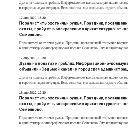
Дуэль на лопатах и граблях. Информационно-коммунальную акцию накану
и городская администрация. Всех вологжан мы призываем сделать обычный
17 апр 2010, 18:30
Пора чистить охотничьи ружья. Праздник, посвящен
охоты, пройдет в воскресенье в арихитектурно-этн
Семенково.
Пора чистить охотничьи ружья. Праздник, посвященный открытию весенней
в арихитектурно-этнографическом поселке Семенково. Эту инициативу под
17 апр 2010, 18:30
Дуэль на лопатах и граблях. Информационно-коммун
объявили «Седьмой канал» и городская администрац
Дуэль на лопатах и граблях. Информационно-коммунальную акцию накану
и городская администрация. Всех вологжан мы призываем сделать обычный
16 апр 2010, 12:30
Пора чистить охотничьи ружья. Праздник, посвящен
охоты, пройдет в воскресенье в арихитектурно-этн
Семенково.
Пора чистить охотничьи ружья. Праздник, посвященный открытию весенней
в арихитектурно-этнографическом поселке Семенково. Эту инициативу под