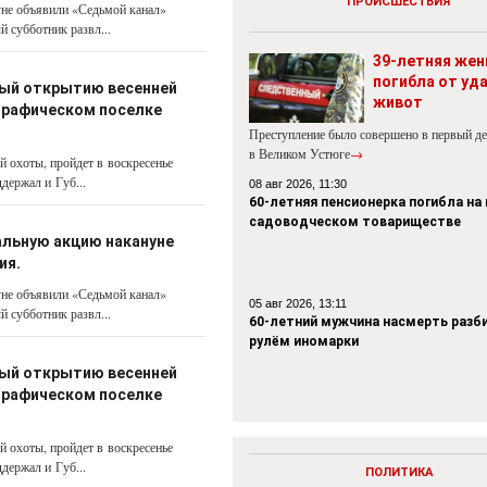
ПРОИСШЕСТВИЯ
не объявили «Седьмой канал»
 субботник развл...
39-летняя же
погибла от уда
ный открытию весенней
живот
ографическом поселке
Преступление было совершено в первый де
в Великом Устюге
→
 охоты, пройдет в воскресенье
держал и Губ...
08 авг 2026, 11:30
60-летняя пенсионерка погибла на
садоводческом товариществе
альную акцию накануне
ия.
не объявили «Седьмой канал»
05 авг 2026, 13:11
 субботник развл...
60-летний мужчина насмерть разби
рулём иномарки
ный открытию весенней
ографическом поселке
 охоты, пройдет в воскресенье
держал и Губ...
ПОЛИТИКА