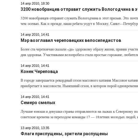
14 апр 2010, 18:30
3200 новобранцев отправит служить Вологодчина в э
3200 новобранцев отправит служить Вологодчина в этот призыв. Это почти
чем осенью. Как и прежде, наши ребята уедут в Москву, Санкт—Петербург
14 апр 2010, 14:41
Мэр возглавил череповецких велосипедистов
Более ста череповчан сказали «да» здоровому образу жизни, приняв участи
дня здоровья. Участниками велопробега стали простые горожане, любители
14 апр 2010, 14:41
Конек Череповца
В городе завершается рекордный сезон массового катания Массовое катан
приобретает в массовости. Нынешний сезон, в котором порой одновременно
14 апр 2010, 14:41
Семеро смелых
Лучшие юноши и девушки страны отправляются на лыжах к Северному пол
советские времена за переходом команды 17 — 18­летних молодых людей, к
13 апр 2010, 13:35
Флаги приспущены, зрители распущены