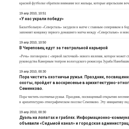
красной футболке обратили внимание все жильцы, которые апрельским вече
19 апр 2010, 10:51
«У нас украли победу»
Баскетбольную «Северсталь» засудили в матче с главным соперником в бор
запомнят концовку первого домашнего матча между «Северсталью» и нов
19 апр 2010, 10:50
В Череповец едут за театральной карьерой
«Речь» поговорила с «первой ласточкой» нового явления, которое может 
руководства Камерным театром вологодского режиссера Зураба Нанобашвили
19 апр 2010, 00:30
Пора чистить охотничьи ружья. Праздник, посвящен
охоты, пройдет в воскресенье в арихитектурно-этн
Семенково.
Пора чистить охотничьи ружья. Праздник, посвященный открытию весенней
в арихитектурно-этнографическом поселке Семенково. Эту инициативу под
19 апр 2010, 00:30
Дуэль на лопатах и граблях. Информационно-коммун
объявили «Седьмой канал» и городская администрац