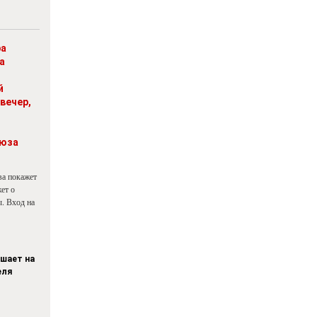
ра
а
й
вечер,
юза
ва покажет
ет о
. Вход на
ашает на
еля