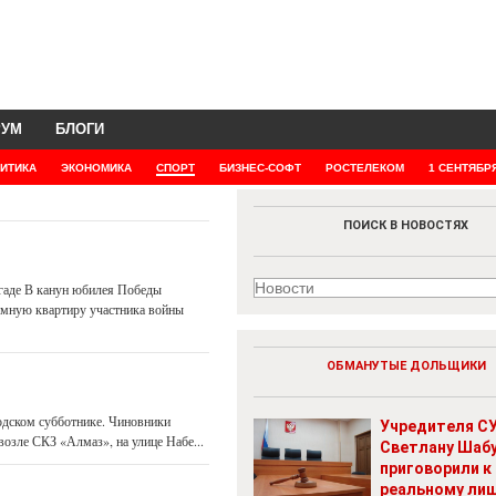
РУМ
БЛОГИ
ИТИКА
ЭКОНОМИКА
СПОРТ
БИЗНЕС-СОФТ
РОСТЕЛЕКОМ
1 СЕНТЯБР
ПОИСК В НОВОСТЯХ
игаде В канун юбилея Победы
ромную квартиру участника войны
ОБМАНУТЫЕ ДОЛЬЩИКИ
одском субботнике. Чиновники
Учредителя СУ
возле СКЗ «Алмаз», на улице Набе...
Светлану Шаб
приговорили к
реальному ли