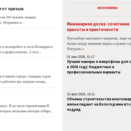
ЭКОНОМИКА
тот призыв.
 на 300 человек меньше,
, Мурманск и...
Инженерная доска: сочетание
красоты и практичности
При выборе напольного покрытия, люди ч
баланс между внешним видом и сроком сл
е в велопробеге в честь Всемирного
Натураль
→
 и профессионалы. А возг...
01 июн 2026, 11:17
Лучшие камеры и микрофоны для 
в 2026 году: бюджетные и
профессиональные варианты
ие в нашем городе с каждым годом
 работали три ледовые площа...
15 фев 2026, 15:11
Объемы строительства многоквар
жилья падают на Вологодчине вто
юсу. В их числе череповчанин В
подряд
оторых несколько месяцев отбира...