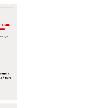
рными:
ний
 сердца
икинги
вой лиге