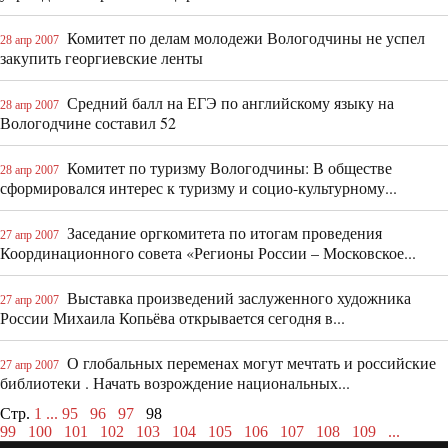
Комитет по делам молодежи Вологодчины не успел
28 апр 2007
закупить георгиевские ленты
Средний балл на ЕГЭ по английскому языку на
28 апр 2007
Вологодчине составил 52
Комитет по туризму Вологодчины: В обществе
28 апр 2007
сформировался интерес к туризму и социо-культурному...
Заседание оргкомитета по итогам проведения
27 апр 2007
Координационного совета «Регионы России – Московское...
Выставка произведений заслуженного художника
27 апр 2007
России Михаила Копьёва открывается сегодня в...
О глобальных переменах могут мечтать и российские
27 апр 2007
библиотеки . Начать возрождение национальных...
Стр.
1
...
95
96
97
98
99
100
101
102
103
104
105
106
107
108
109
...