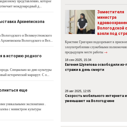
рандиозному представлению, которое
 отмечает международный д...
Заместителя
министра
выставка Архиепископа
здравоохране
Вологодской 
взяли под стр
а Вологодского и Великоустюжского
Архиепископа Вологодского и Вел...
Кристине Григорян подозревают в присвое
злоупотреблении служебными полномочия
предыдущем месте работы
→
я в историю родного
18 сен 2025, 15:34
Евгения Шулепова освободили из-
орода. Специально ко дню культуры
стражи в день смерти
вый исторический маршрут. С о...
олниться еще
28 авг 2025, 12:05
Скорость мобильного интернета и
уменьшают на Вологодчине
ими уникальными экспонатами .
галева с министром культуры