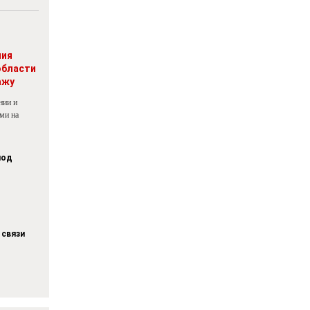
ния
области
ажу
нии и
ми на
под
 связи