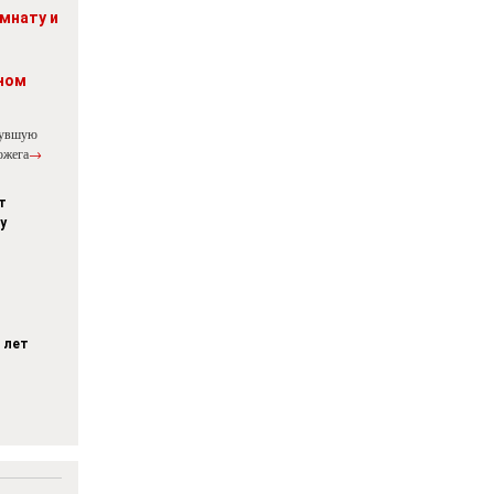
мнату и
ном
нувшую
ожега
→
т
у
 лет