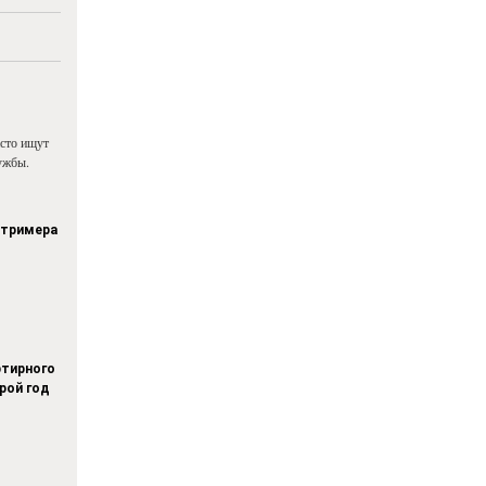
асто ищут
ужбы.
стримера
тирного
рой год