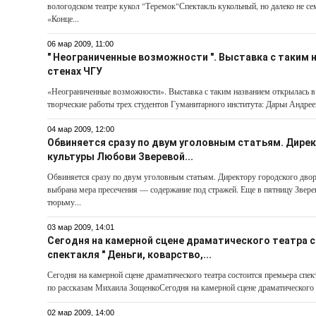
вологодском театре кукол "Теремок"Спектакль кукольный, но далеко не с
«Конце...
06 мар 2009, 11:00
" Неограниченные возможности ". Выставка с таким 
стенах ЧГУ
«Неограниченные возможности». Выставка с таким названием открылась в
творческие работы трех студентов Гуманитарного института: Дарьи Андрее
04 мар 2009, 12:00
Обвиняется сразу по двум уголовным статьям. Дире
культуры Любови Зверевой...
Обвиняется сразу по двум уголовным статьям. Директору городского дво
выбрана мера пресечения — содержание под стражей. Еще в пятницу Звере
тюрьму...
03 мар 2009, 14:01
Сегодня на камерной сцене драматического театра 
спектакля " Деньги, коварство,...
Сегодня на камерной сцене драматического театра состоится премьера спек
по рассказам Михаила ЗощенкоСегодня на камерной сцене драматического т
02 мар 2009, 14:00