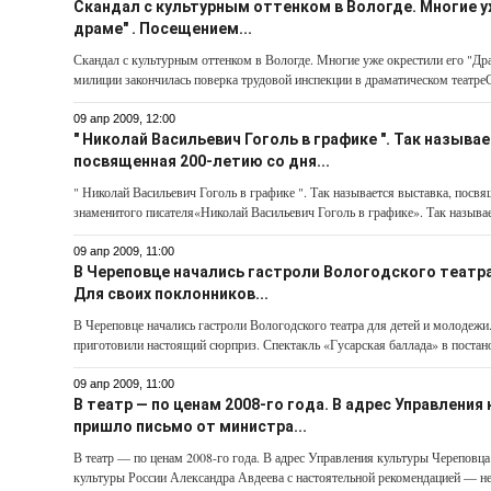
Скандал с культурным оттенком в Вологде. Многие у
драме" . Посещением...
Скандал с культурным оттенком в Вологде. Многие уже окрестили его "Др
милиции закончилась поверка трудовой инспекции в драматическом театреС
09 апр 2009, 12:00
" Николай Васильевич Гоголь в графике ". Так называ
посвященная 200-летию со дня...
" Николай Васильевич Гоголь в графике ". Так называется выставка, посв
знаменитого писателя«Николай Васильевич Гоголь в графике». Так называе
09 апр 2009, 11:00
В Череповце начались гастроли Вологодского театр
Для своих поклонников...
В Череповце начались гастроли Вологодского театра для детей и молодежи
приготовили настоящий сюрприз. Спектакль «Гусарская баллада» в постано
09 апр 2009, 11:00
В театр — по ценам 2008-го года. В адрес Управлени
пришло письмо от министра...
В театр — по ценам 2008-го года. В адрес Управления культуры Череповц
культуры России Александра Авдеева с настоятельной рекомендацией — не д