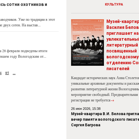
сь сотни охотников и
КУЛЬТУРА
заводчиков. Уже по традиции в этот
Музей-кварти
 двух сотен. На выстав...
Василия Белов
приглашает на
увлекательны
литературный 
а 28 февраля подведены итоги
посвященный
увшем году Вологодским от...
вологодскому
отделению Со
писателей
4
85
...
Кандидат исторических наук Анна Столето
уникальные архивные документы и расскаж
развитии литературной жизни Вологодчины
мероприятие свободный. Предварительная
регистрация не требуется
→
26 июн 2026, 15:38
Музей-квартира В.И. Белова пригл
вечер памяти вологодского писат
Сергея Багрова