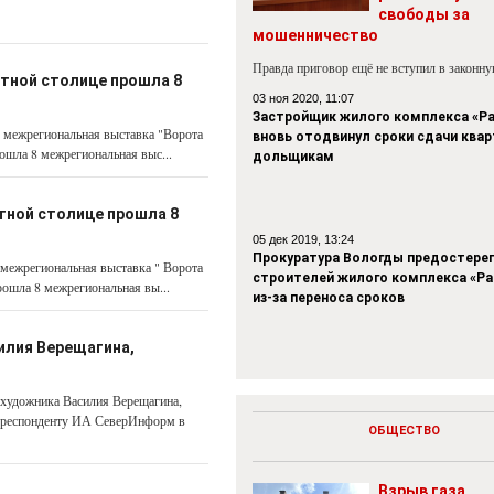
свободы за
мошенничество
Правда приговор ещё не вступил в законн
стной столице прошла 8
03 ноя 2020, 11:07
Застройщик жилого комплекса «Р
8 межрегиональная выставка "Ворота
вновь отодвинул сроки сдачи квар
ошла 8 межрегиональная выс...
дольщикам
тной столице прошла 8
05 дек 2019, 13:24
Прокуратура Вологды предостере
 межрегиональная выставка " Ворота
строителей жилого комплекса «Р
рошла 8 межрегиональная вы...
из-за переноса сроков
илия Верещагина,
 художника Василия Верещагина,
орреспонденту ИА СеверИнформ в
ОБЩЕСТВО
Взрыв газа