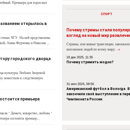
емейный. Премьера для взрослых
СПОРТ
названием открылась в
Почему стримы стали популя
взгляд на новый мир развлече
 стенах ЧГУ. На ней представлены
вой, Анны Федченко и Николая ...
Стримы, или живые трансляции, завоевали
миллионов людей по всему миру.
→
18 дек 2025, 11:35
ктору городского дворца
Почему стримить модно?
рца культуры Любови Зверевой
ву поместили в следственную
31 июл 2024, 08:56
Американский футбол в Вологде. В
закончили своё выступление в пер
состоится премьера
Чемпионата России
такля " Деньги, коварство, любовь "
еатра состоится премьер...