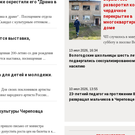
же окрестили его "Драма в
разворотил ко
чердачное
ама в драме" . Посещением отдела
перекрытие в
кандал с культурным оттенком...
многоквартир
доме
ЧП случилось в ми
ется выставка,
субботу в поселке В
13 июл 2026, 16:34
ященная 200-летию со дня рождения
Вологодские школьницы шесть ле
тся выставка, посвященная ...
подвергались сексуализированном
насилию
а для детей и молодежи.
. Для своих поклонников артисты
10 июл 2026, 13:55
23-летний педагог на протяжении 8
вке народного артиста России...
развращал мальчиков в Череповце
я культуры Череповца
а пришло письмо от министра
опустить роста цен на билеты в к...