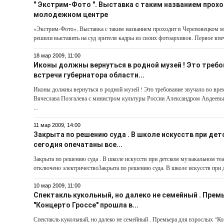
" Экстрим-Фото ". Выставка с таким названием прох
молодежном центре
«Экстрим-Фото». Выставка с таким названием проходит в Череповецком 
решили выставить на суд зрителя кадры из своих фотоархивов. Первое впе
18 мар 2009, 11:00
Иконы должны вернуться в родной музей ! Это требо
встречи губернатора области...
Иконы должны вернуться в родной музей ! Это требование звучало во вре
Вячеслава Позгалева с министром культуры России Александром Авдеев
...
11 мар 2009, 14:00
Закрыта по решению суда . В школе искусств при д
сегодня опечатаны все...
Закрыта по решению суда . В школе искусств при детском музыкальном теа
отключено электричествоЗакрыта по решению суда. В школе искусств при д
10 мар 2009, 11:00
Спектакль кукольный, но далеко не семейный . Прем
"Концерто Гроссе" прошла в...
Спектакль кукольный, но далеко не семейный . Премьера для взрослых "Ко