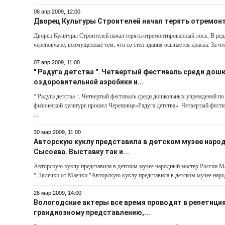
08 апр 2009, 12:00
Дворец Культуры Строителей начал терять отремон
Дворец Культуры Строителей начал терять отремонтированный лоск. В ре
череповчане, возмущенные тем, что со стен здания осыпается краска. За что
07 апр 2009, 11:00
" Радуга детства ". Четвертый фестиваль среди дош
оздоровительной аэробики и...
" Радуга детства ". Четвертый фестиваль среди дошкольных учреждений по
физической культуре прошел Череповце«Радуга детства». Четвертый фест
...
30 мар 2009, 11:00
Авторскую куклу представила в детском музее наро
Сысоева. Выставку так и...
Авторскую куклу представила в детском музее народный мастер России Ма
" Лялечки от Маечки "Авторскую куклу представила в детском музее наро
26 мар 2009, 14:00
Вологодские актеры все время проводят в репетиция
грандиозному представлению,...