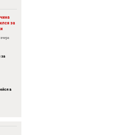
чина
ился за
ки
 вчера
 за
ейся в