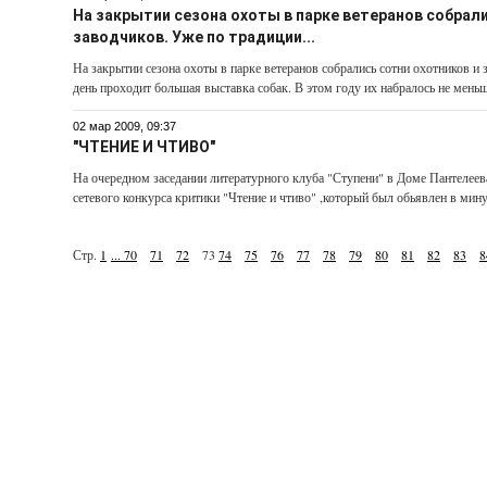
На закрытии сезона охоты в парке ветеранов собрали
заводчиков. Уже по традиции...
На закрытии сезона охоты в парке ветеранов собрались сотни охотников и 
день проходит большая выставка собак. В этом году их набралось не меньше
02 мар 2009, 09:37
"ЧТЕНИЕ И ЧТИВО"
На очередном заседании литературного клуба "Ступени" в Доме Пантелеев
сетевого конкурса критики "Чтение и чтиво" ,который был обьявлен в мин
Стр.
1
...
70
71
72
73
74
75
76
77
78
79
80
81
82
83
8