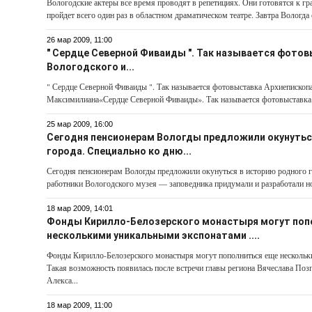
Вологодские актеры все время проводят в репетициях. Они готовятся к г
пройдет всего один раз в областном драматическом театре. Завтра Вологда
26 мар 2009, 11:00
" Сердце Северной Фиваиды ". Так называется фото
Вологодского и...
" Сердце Северной Фиваиды ". Так называется фотовыставка Архиепископ
Максимилиана«Сердце Северной Фиваиды». Так называется фотовыставка 
25 мар 2009, 16:00
Сегодня пенсионерам Вологды предложили окунутьс
города. Специально ко дню...
Сегодня пенсионерам Вологды предложили окунуться в историю родного г
работники Вологодского музея — заповедника придумали и разработали но
18 мар 2009, 14:01
Фонды Кирилло-Белозерского монастыря могут поп
несколькими уникальными экспонатами ....
Фонды Кирилло-Белозерского монастыря могут пополниться еще нескольк
Такая возможность появилась после встречи главы региона Вячеслава Поз
Алекса...
18 мар 2009, 11:00