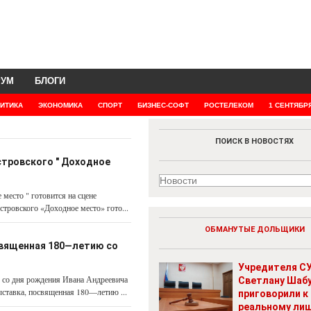
РУМ
БЛОГИ
ИТИКА
ЭКОНОМИКА
СПОРТ
БИЗНЕС-СОФТ
РОСТЕЛЕКОМ
1 СЕНТЯБР
ПОИСК В НОВОСТЯХ
стровского " Доходное
место " готовится на сцене
стровского «Доходное место» гото...
ОБМАНУТЫЕ ДОЛЬЩИКИ
священная 180—летию со
Учредителя СУ
 со дня рождения Ивана Андреевича
Светлану Шаб
ставка, посвященная 180—летию ...
приговорили к
реальному ли