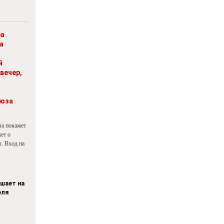
ра
а
й
вечер,
юза
ва покажет
ет о
. Вход на
ашает на
еля