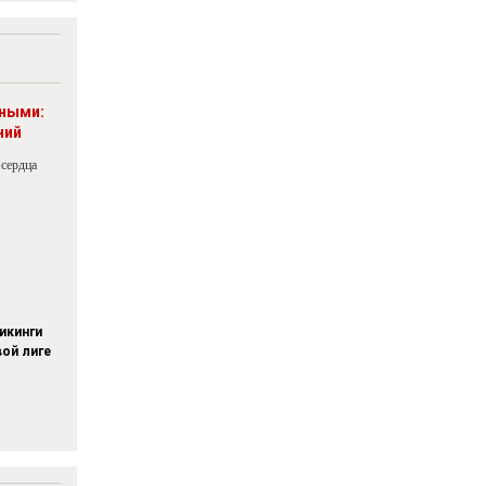
рными:
ний
 сердца
икинги
вой лиге