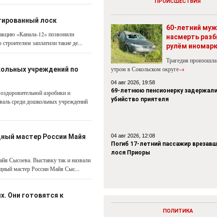
ПРОИСШЕСТВИЯ
тированный лоск
60-летний муж
дакцию «Канала-12» позвонили
насмерть разб
 строителям заплатили такие де...
рулём иномар
Трагедия произошла
утром в Сокольском округе
→
кольных учреждений по
04 авг 2026, 19:58
69-летнюю пенсионерку задержали
 оздоровительной аэробики и
убийство приятеля
иваль среди дошкольных учреждений
дный мастер России Майя
04 авг 2026, 12:08
Погиб 17-летний пассажир врезавш
лося Приоры
йя Сысоева. Выставку так и назвали
дный мастер России Майя Сыс...
х. Они готовятся к
ПОЛИТИКА