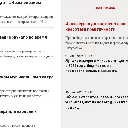
одит в Череповецком
ЭКОНОМИКА
молодежном центре. Экстремальщики
чатление — экстрима мало! Из ...
Инженерная доска: сочетание
красоты и практичности
вание звучало во время
При выборе напольного покрытия, люди ч
баланс между внешним видом и сроком сл
Натураль
→
мя встречи губернатора области
ымИконы должны вернуться в родной
01 июн 2026, 11:17
Лучшие камеры и микрофоны для 
в 2026 году: бюджетные и
профессиональные варианты
етском музыкальном театре
тре сегодня опечатаны все двери и
15 фев 2026, 15:11
етском музыкальном театре ...
Объемы строительства многоквар
жилья падают на Вологодчине вто
подряд
ьера для взрослых
нцерто Гроссе" прошла в