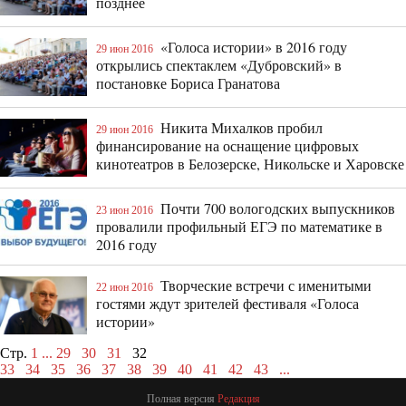
позднее
«Голоса истории» в 2016 году
29 июн 2016
открылись спектаклем «Дубровский» в
постановке Бориса Гранатова
Никита Михалков пробил
29 июн 2016
финансирование на оснащение цифровых
кинотеатров в Белозерске, Никольске и Харовске
Почти 700 вологодских выпускников
23 июн 2016
провалили профильный ЕГЭ по математике в
2016 году
Творческие встречи с именитыми
22 июн 2016
гостями ждут зрителей фестиваля «Голоса
истории»
Стр.
1
...
29
30
31
32
33
34
35
36
37
38
39
40
41
42
43
...
Полная версия
Редакция