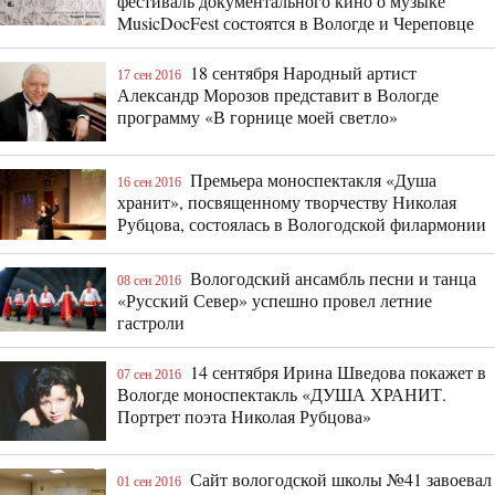
фестиваль документального кино о музыке
MusicDocFest состоятся в Вологде и Череповце
18 сентября Народный артист
17 сен 2016
Александр Морозов представит в Вологде
программу «В горнице моей светло»
Премьера моноспектакля «Душа
16 сен 2016
хранит», посвященному творчеству Николая
Рубцова, состоялась в Вологодской филармонии
Вологодский ансамбль песни и танца
08 сен 2016
«Русский Север» успешно провел летние
гастроли
14 сентября Ирина Шведова покажет в
07 сен 2016
Вологде моноспектакль «ДУША ХРАНИТ.
Портрет поэта Николая Рубцова»
Сайт вологодской школы №41 завоевал
01 сен 2016