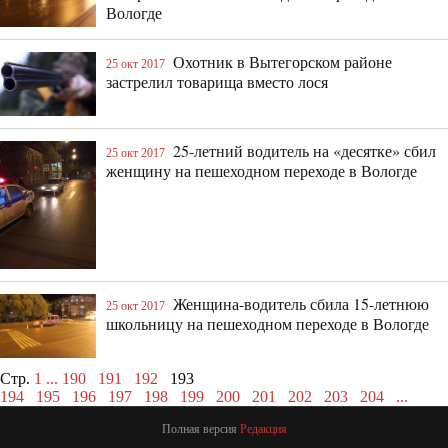
Вологде
Охотник в Вытегорском районе
25 окт 2017
застрелил товарища вместо лося
25-летний водитель на «десятке» сбил
25 окт 2017
женщину на пешеходном переходе в Вологде
Женщина-водитель сбила 15-летнюю
25 окт 2017
школьницу на пешеходном переходе в Вологде
Стр.
1
...
190
191
192
193
194
195
196
197
198
199
200
201
202
203
204
...
Полная версия
Редакция