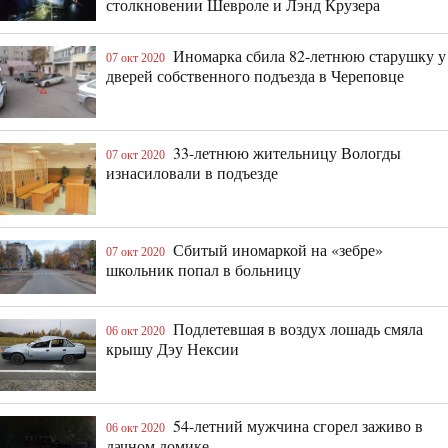
столкновении Шевроле и Лэнд Крузера
Иномарка сбила 82-летнюю старушку у
07 окт 2020
дверей собственного подъезда в Череповце
33-летнюю жительницу Вологды
07 окт 2020
изнасиловали в подъезде
Сбитый иномаркой на «зебре»
07 окт 2020
школьник попал в больницу
Подлетевшая в воздух лошадь смяла
06 окт 2020
крышу Дэу Нексии
54-летний мужчина сгорел заживо в
06 окт 2020
дачном домике