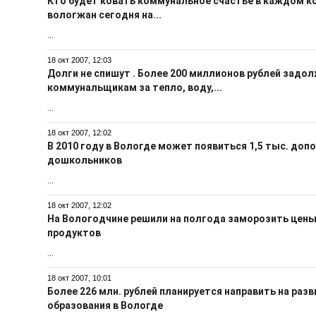
Кто будет ковать коммунальное счастье в каждом 
вологжан сегодня на...
...
18 окт 2007, 12:03
Долги не спишут . Более 200 миллионов рублей задо
коммунальщикам за тепло, воду,...
...
18 окт 2007, 12:02
В 2010 году в Вологде может появиться 1,5 тыс. до
дошкольников
...
18 окт 2007, 12:02
На Вологодчине решили на полгода заморозить цены
продуктов
...
18 окт 2007, 10:01
Более 226 млн. рублей планируется направить на раз
образования в Вологде