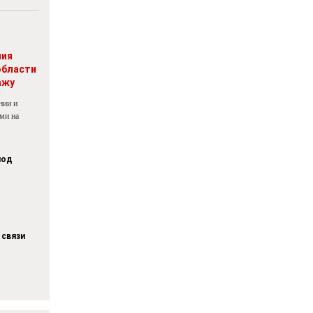
ния
области
ажу
нии и
ми на
под
 связи