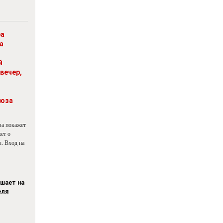
ра
а
й
вечер,
юза
ва покажет
ет о
. Вход на
ашает на
еля