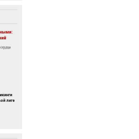
рными:
ний
 сердца
икинги
вой лиге