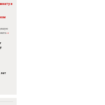
мнату и
ном
нувшую
ожега
→
т
у
 лет