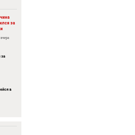
чина
ился за
ки
 вчера
 за
ейся в