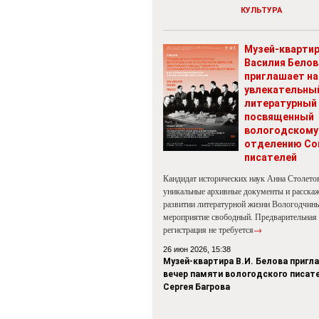
КУЛЬТУРА
Музей-кварти
Василия Белов
приглашает на
увлекательны
литературный 
посвященный
вологодскому
отделению Со
писателей
Кандидат исторических наук Анна Столето
уникальные архивные документы и расскаж
развитии литературной жизни Вологодчины
мероприятие свободный. Предварительная
регистрация не требуется
→
26 июн 2026, 15:38
Музей-квартира В.И. Белова пригл
вечер памяти вологодского писат
Сергея Багрова