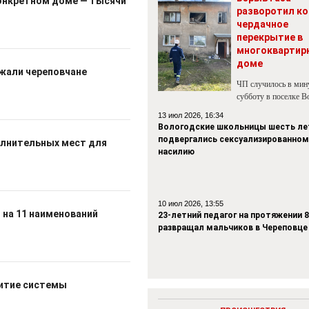
конкретном доме — тысячи
разворотил ко
чердачное
перекрытие в
многоквартир
доме
лжали череповчане
ЧП случилось в ми
субботу в поселке В
13 июл 2026, 16:34
Вологодские школьницы шесть ле
подвергались сексуализированном
полнительных мест для
насилию
10 июл 2026, 13:55
 на 11 наименований
23-летний педагог на протяжении 8
развращал мальчиков в Череповце
витие системы