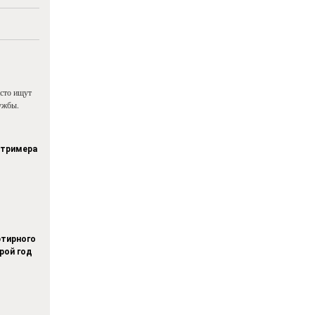
асто ищут
ужбы.
стримера
тирного
рой год