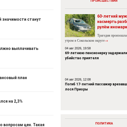
ПРОИСШЕСТВИЯ
60-летний муж
й значимости станут
насмерть разб
рулём иномар
Трагедия произошла
утром в Сокольском округе
→
должно выплачивать
04 авг 2026, 19:58
69-летнюю пенсионерку задержали
убийство приятеля
ансовый план
04 авг 2026, 12:08
Погиб 17-летний пассажир врезавш
лося Приоры
лся на 2,3%
ПОЛИТИКА
по вопросам цен. Такая