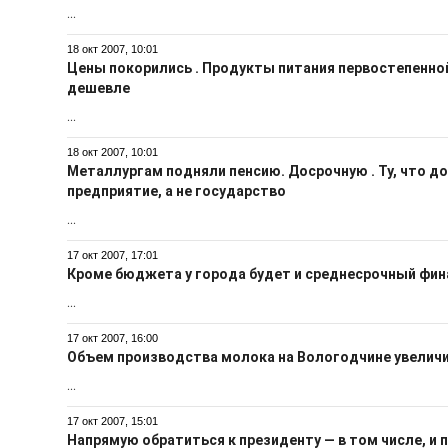
...
18 окт 2007, 10:01
Цены покорились . Продукты питания первостепенно
дешевле
...
18 окт 2007, 10:01
Металлургам подняли пенсию. Досрочную . Ту, что 
предприятие, а не государство
...
17 окт 2007, 17:01
Кроме бюджета у города будет и среднесрочный фин
...
17 окт 2007, 16:00
Объем производства молока на Вологодчине увеличи
...
17 окт 2007, 15:01
Напрямую обратиться к президенту — в том числе, и 