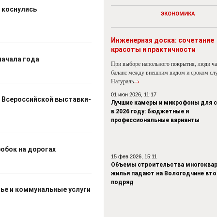
 коснулись
ЭКОНОМИКА
Инженерная доска: сочетание
красоты и практичности
начала года
При выборе напольного покрытия, люди ч
баланс между внешним видом и сроком сл
Натураль
→
01 июн 2026, 11:17
 Всероссийской выставки-
Лучшие камеры и микрофоны для 
в 2026 году: бюджетные и
профессиональные варианты
обок на дорогах
15 фев 2026, 15:11
Объемы строительства многоквар
жилья падают на Вологодчине вто
подряд
лье и коммунальные услуги