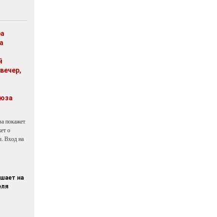
ра
а
й
вечер,
юза
ва покажет
ет о
. Вход на
ашает на
еля