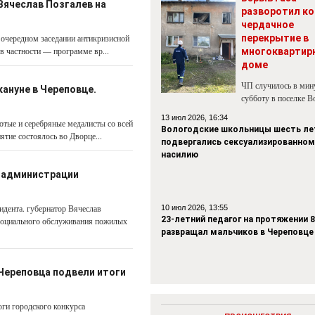
Вячеслав Позгалев на
разворотил ко
чердачное
 очередном заседании антикризисной
перекрытие в
в частности — программе вр...
многоквартир
доме
ЧП случилось в ми
ануне в Череповце.
субботу в поселке В
13 июл 2026, 16:34
отые и серебряные медалисты со всей
Вологодские школьницы шесть ле
тие состоялось во Дворце...
подвергались сексуализированном
насилию
в администрации
идента. губернатор Вячеслав
10 июл 2026, 13:55
23-летний педагог на протяжении 8
 социального обслуживания пожилых
развращал мальчиков в Череповце
 Череповца подвели итоги
оги городского конкурса