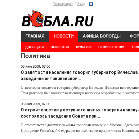
Регистрация
Вход
ГЛАВНАЯ
НОВОСТИ
АФИША ВОЛОГДЫ
ФО
ДОЛЬЩИКИ
ОБЩЕСТВО
КУЛЬТУРА
ПРОИСШЕСТВИЯ
ПОЛ
Политика
03 июл 2009, 07:00
О занятости населения говорил губернатор Вячеслав
заседании антикризисной...
О занятости населения говорил губернатор Вячеслав Позгалев на очередно
Этот разговор был полностью посвящен вопросам безработицы, в частнос
03 июл 2009, 07:00
О строительстве доступного жилья говорили наканун
состоялось заседание Совета при...
О строительстве доступного жилья говорили накануне в Москве . Здесь сос
Президенте Российской Федерации по реализации приоритетных Национальн