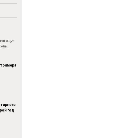
асто ищут
ужбы.
стримера
тирного
рой год