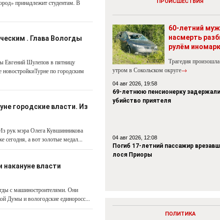
ПРОИСШЕСТВИЯ
ород» принадлежит студентам. В
60-летний муж
насмерть разб
ческим . Глава Вологды
рулём иномар
Трагедия произошла
ды Евгений Шулепов в пятницу
утром в Сокольском округе
→
е новостройкиТурне по городским
04 авг 2026, 19:58
69-летнюю пенсионерку задержали
убийство приятеля
уне городские власти. Из
 Из рук мэра Олега Кувшинникова
04 авг 2026, 12:08
 сегодня, а вот золотые медал...
Погиб 17-летний пассажир врезавш
лося Приоры
 накануне власти
огды с машиностроителями. Они
ой Думы и вологодские единоросс...
ПОЛИТИКА