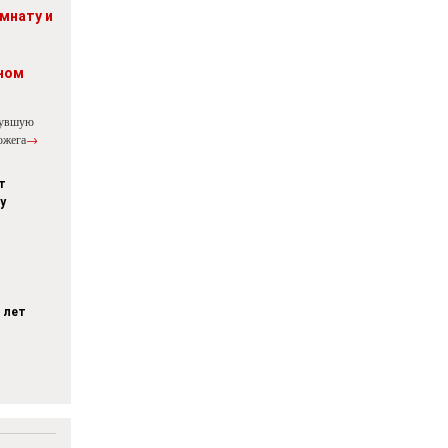
мнату и
ном
нувшую
ожега
→
т
у
 лет