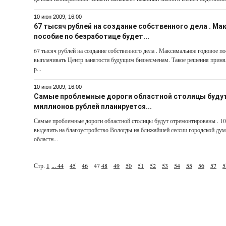
10 июн 2009, 16:00
67 тысяч рублей на создание собственного дела . М
пособие по безработице будет...
67 тысяч рублей на создание собственного дела . Максимальное годовое по
выплачивать Центр занятости будущим бизнесменам. Такое решения приня
р...
10 июн 2009, 16:00
Самые проблемные дороги областной столицы будут
миллионов рублей планируется...
Самые проблемные дороги областной столицы будут отремонтированы . 10
выделить на благоустройство Вологды на ближайшей сессии городской д
областн...
Стр.
1
...
44
45
46
47
48
49
50
51
52
53
54
55
56
57
5