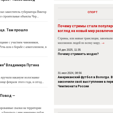
елал заместитель губернатора Виктор
СПОРТ
 строительные объекты Чер...
Почему стримы стали популя
ца. Там прошло
взгляд на новый мир развлече
Стримы, или живые трансляции, завоевали
щание с участием чиновников,
миллионов людей по всему миру.
→
ечь шла о борьбе с алкоголизмом, в
18 дек 2025, 11:35
Почему стримить модно?
ия" Владимира Путина
31 июл 2024, 08:56
а вручили накануне вологжанке
Американский футбол в Вологде. В
це февраля этого года, и сегод...
закончили своё выступление в пер
Чемпионата России
 Повод —
ированные свалки на территории
а бороться с ним намерены рубле...