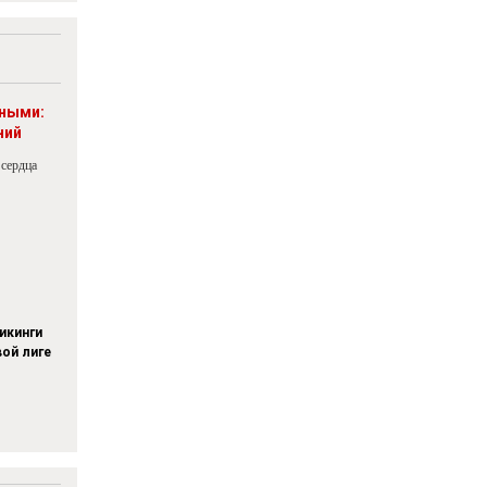
рными:
ний
 сердца
икинги
вой лиге