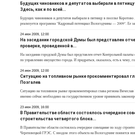
Будущих чиновников и депутатов выбирали в пятницу 
Здесь, как и по всей...
Будущих чиновников и депутатов выбирали в пятницу в поселке Коротово . З
реализуется программа "Кадровый потенциал Вологодчины — 2009". Ее зад
24 июн 2009, 12:00
На заседании городской Думы был представлен отч
проверке, проведенной в...
На заседании городской Думы был представлен отчет Контрольной палаты 
по управлению имущество города. И придраться, оказалось, есть к чему, го
24 июн 2009, 12:00
Ситуацию на топливном рынке прокомментировал гл
Позгалев
Ситуацию на топливном рынке прокомментировал глава региона Вячеслав П
именно сейчас необходимо на государственном уровне принимать законопро
23 июн 2009, 16:00
В Правительстве области состоялось очередное сов
строительства четвертого блока...
В Правительстве области состоялось очередное совещание по ходу строите
Череповецкой ГРЭС. С вводом этого объекта на Вологодчине появятся нов