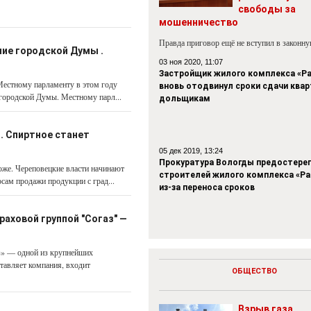
свободы за
мошенничество
Правда приговор ещё не вступил в законн
ние городской Думы .
03 ноя 2020, 11:07
Застройщик жилого комплекса «Р
Местному парламенту в этом году
вновь отодвинул сроки сдачи квар
 городской Думы. Местному парл...
дольщикам
. Спиртное станет
05 дек 2019, 13:24
Прокуратура Вологды предостере
оже. Череповецкие власти начинают
строителей жилого комплекса «Р
ам продажи продукции с град...
из-за переноса сроков
аховой группой "Согаз" —
аз» — одной из крупнейших
тавляет компания, входит
ОБЩЕСТВО
Взрыв газа