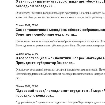
О занятости населения говорил накануне губернатор 
очередном заседании...
О занятости населения говорил накануне губернатор Вячеслав Позгалев на
комиссии. Этот разговор был полностью посвящен вопросам безработицы, 
01 июл 2009, 07:00
Самая талантливая молодежь области собралась нак
Золотые и серебряные медалисты...
Самая талантливая молодежь области собралась накануне в Череповце. Зол
Вологодчины встретились на губернаторском балу. Торжественное мероприя
01 июл 2009, 07:00
О вопросах социальной политики шла речь накануне 
Президента. губернатор Вячеслав...
О вопросах социальной политики шла речь накануне в администрации През
Позгалёв представил в Москве проект по созданию комплексных центров
лю...
30 июн 2009, 07:00
"Здоровый город" принадлежит студентам . В мэрии
городского конкурса...
"Здоровый город" принадлежит студентам . В мэрии Череповца подвели ит