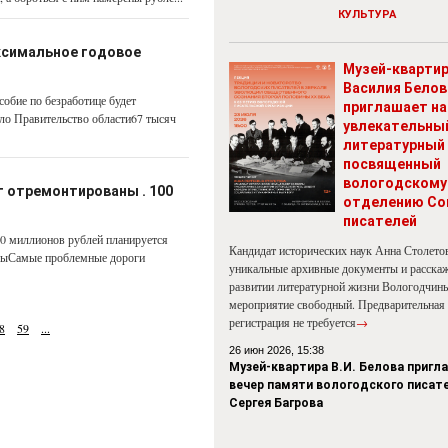
КУЛЬТУРА
аксимальное годовое
Музей-кварти
Василия Белов
собие по безработице будет
приглашает на
ло Правительство области67 тысяч
увлекательны
литературный 
посвященный
вологодскому
 отремонтированы . 100
отделению Со
писателей
0 миллионов рублей планируется
Кандидат исторических наук Анна Столето
умыСамые проблемные дороги
уникальные архивные документы и расскаж
развитии литературной жизни Вологодчины
мероприятие свободный. Предварительная
регистрация не требуется
→
8
59
...
26 июн 2026, 15:38
Музей-квартира В.И. Белова пригл
вечер памяти вологодского писат
Сергея Багрова