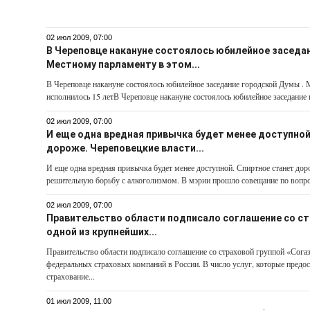
02 июл 2009, 07:00
В Череповце накануне состоялось юбилейное заседа
Местному парламенту в этом...
В Череповце накануне состоялось юбилейное заседание городской Думы . 
исполнилось 15 летВ Череповце накануне состоялось юбилейное заседание
02 июл 2009, 07:00
И еще одна вредная привычка будет менее доступной
дороже. Череповецкие власти...
И еще одна вредная привычка будет менее доступной. Спиртное станет дор
решительную борьбу с алкоголизмом. В мэрии прошло совещание по вопрос
02 июл 2009, 07:00
Правительство области подписало соглашение со стр
одной из крупнейших...
Правительство области подписало соглашение со страховой группой «Сог
федеральных страховых компаний в России. В число услуг, которые предос
страхование...
01 июл 2009, 11:00