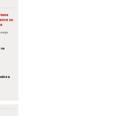
чина
ился за
ки
 вчера
 за
ейся в