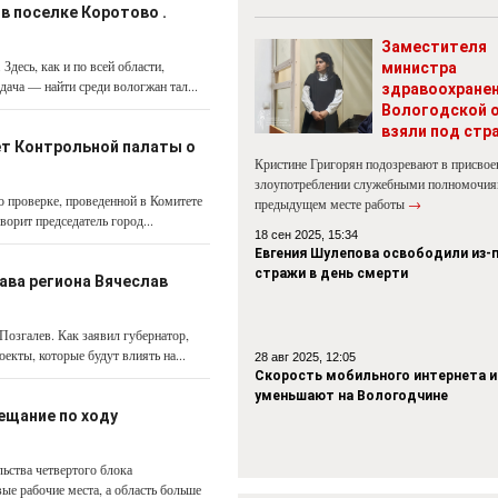
в поселке Коротово .
Заместителя
десь, как и по всей области,
министра
ача — найти среди вологжан тал...
здравоохране
Вологодской 
взяли под стр
ет Контрольной палаты о
Кристине Григорян подозревают в присвое
злоупотреблении служебными полномочия
о проверке, проведенной в Комитете
предыдущем месте работы
→
ворит председатель город...
18 сен 2025, 15:34
Евгения Шулепова освободили из-
стражи в день смерти
ава региона Вячеслав
озгалев. Как заявил губернатор,
екты, которые будут влиять на...
28 авг 2025, 12:05
Скорость мобильного интернета и
уменьшают на Вологодчине
ещание по ходу
льства четвертого блока
ые рабочие места, а область больше