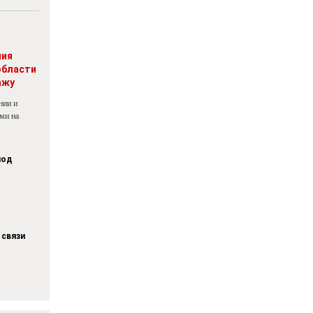
ния
области
ажу
нии и
ми на
под
 связи