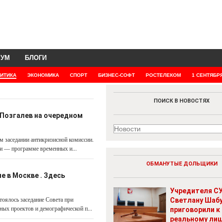
РУМ
БЛОГИ
ИТИКА
ЭКОНОМИКА
СПОРТ
БИЗНЕС-СОФТ
РОСТЕЛЕКОМ
1 СЕНТЯБР
ПОИСК В НОВОСТЯХ
 Позгалев на очередном
м заседании антикризисной комиссии.
ти — программе временных и...
ОБМАНУТЫЕ ДОЛЬЩИКИ
е в Москве . Здесь
Учредителя СУ
тоялось заседание Совета при
Светлану Шаб
ых проектов и демографической п...
приговорили к
реальному ли