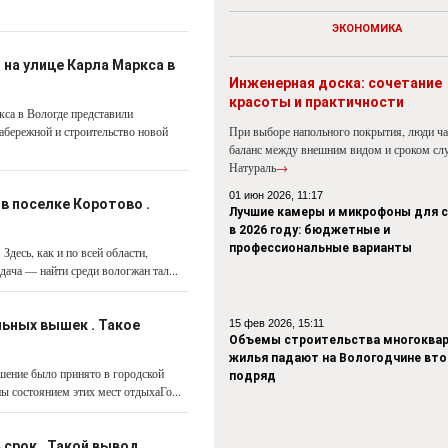
ЭКОНОМИКА
 на улице Карла Маркса в
Инженерная доска: сочетание
красоты и практичности
кса в Вологде представили
абережной и строительство новой
При выборе напольного покрытия, люди ч
баланс между внешним видом и сроком сл
Натураль
→
01 июн 2026, 11:17
в поселке Коротово .
Лучшие камеры и микрофоны для 
в 2026 году: бюджетные и
профессиональные варианты
десь, как и по всей области,
ача — найти среди вологжан тал...
льных вышек . Такое
15 фев 2026, 15:11
Объемы строительства многоквар
жилья падают на Вологодчине вто
ешение было принято в городской
подряд
 состоянием этих мест отдыхаГо...
срок . Такой вывод