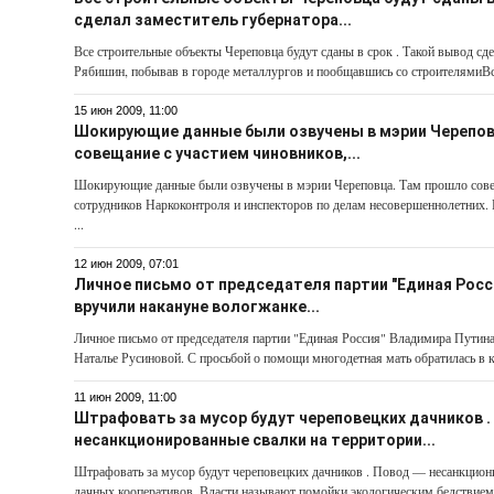
сделал заместитель губернатора...
Все строительные объекты Череповца будут сданы в срок . Такой вывод сд
Рябишин, побывав в городе металлургов и пообщавшись со строителямиВсе
15 июн 2009, 11:00
Шокирующие данные были озвучены в мэрии Черепов
совещание с участием чиновников,...
Шокирующие данные были озвучены в мэрии Череповца. Там прошло сове
сотрудников Наркоконтроля и инспекторов по делам несовершеннолетних. Р
...
12 июн 2009, 07:01
Личное письмо от председателя партии "Единая Росс
вручили накануне вологжанке...
Личное письмо от председателя партии "Единая Россия" Владимира Путин
Наталье Русиновой. С просьбой о помощи многодетная мать обратилась в кон
11 июн 2009, 11:00
Штрафовать за мусор будут череповецких дачников .
несанкционированные свалки на территории...
Штрафовать за мусор будут череповецких дачников . Повод — несанкцион
дачных кооперативов. Власти называют помойки экологическим бедствием, 