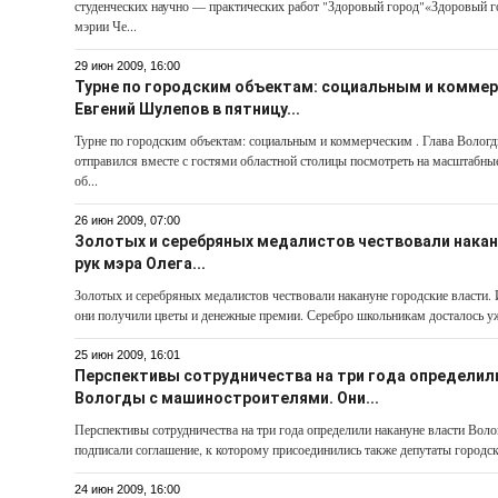
студенческих научно — практических работ "Здоровый город"«Здоровый г
мэрии Че...
29 июн 2009, 16:00
Турне по городским объектам: социальным и коммер
Евгений Шулепов в пятницу...
Турне по городским объектам: социальным и коммерческим . Глава Волог
отправился вместе с гостями областной столицы посмотреть на масштабны
об...
26 июн 2009, 07:00
Золотых и серебряных медалистов чествовали накан
рук мэра Олега...
Золотых и серебряных медалистов чествовали накануне городские власти.
они получили цветы и денежные премии. Серебро школьникам досталось уже
25 июн 2009, 16:01
Перспективы сотрудничества на три года определили
Вологды с машиностроителями. Они...
Перспективы сотрудничества на три года определили накануне власти Вол
подписали соглашение, к которому присоединились также депутаты городск
24 июн 2009, 16:00