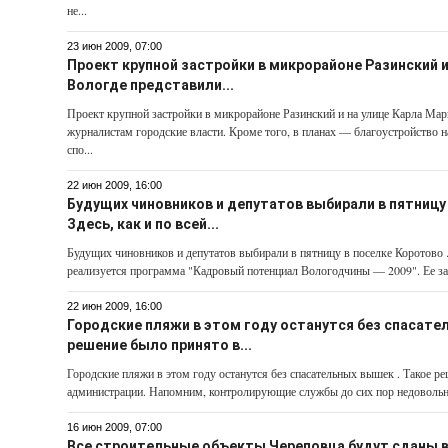
не...
23 июн 2009, 07:00
Проект крупной застройки в микрорайоне Разинский и
Вологде представили...
Проект крупной застройки в микрорайоне Разинский и на улице Карла Мар
журналистам городские власти. Кроме того, в планах — благоустройство н
спо...
22 июн 2009, 16:00
Будущих чиновников и депутатов выбирали в пятницу 
Здесь, как и по всей...
Будущих чиновников и депутатов выбирали в пятницу в поселке Коротово . З
реализуется программа "Кадровый потенциал Вологодчины — 2009". Ее зад
22 июн 2009, 16:00
Городские пляжи в этом году останутся без спасате
решение было принято в...
Городские пляжи в этом году останутся без спасательных вышек . Такое р
администрации. Напомним, контролирующие службы до сих пор недовольны
16 июн 2009, 07:00
Все строительные объекты Череповца будут сданы в 