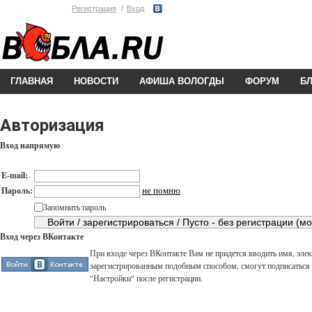
Регистрация
Вход
ГЛАВНАЯ
НОВОСТИ
АФИША ВОЛОГДЫ
ФОРУМ
Б
Авторизация
Вход напрямую
E-mail:
не помню
Пароль:
Запомнить пароль
Вход через ВКонтакте
При входе через ВКонтакте Вам не придется вводить имя, элек
зарегистрированным подобным способом, смогут подписаться н
"Настройки" после регистрации.