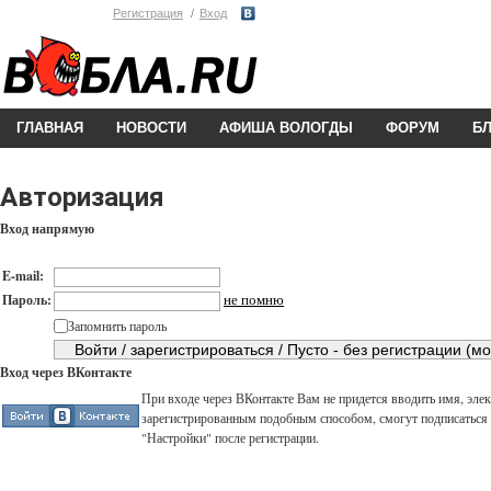
Регистрация
Вход
ГЛАВНАЯ
НОВОСТИ
АФИША ВОЛОГДЫ
ФОРУМ
Б
Авторизация
Вход напрямую
E-mail:
не помню
Пароль:
Запомнить пароль
Вход через ВКонтакте
При входе через ВКонтакте Вам не придется вводить имя, элек
зарегистрированным подобным способом, смогут подписаться н
"Настройки" после регистрации.