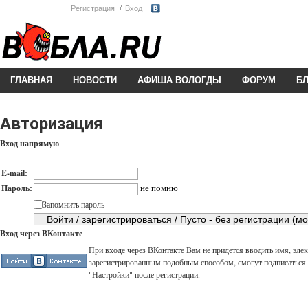
Регистрация
Вход
ГЛАВНАЯ
НОВОСТИ
АФИША ВОЛОГДЫ
ФОРУМ
Б
Авторизация
Вход напрямую
E-mail:
не помню
Пароль:
Запомнить пароль
Вход через ВКонтакте
При входе через ВКонтакте Вам не придется вводить имя, элек
зарегистрированным подобным способом, смогут подписаться н
"Настройки" после регистрации.