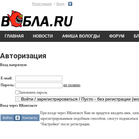
Регистрация
Вход
ГЛАВНАЯ
НОВОСТИ
АФИША ВОЛОГДЫ
ФОРУМ
Б
Авторизация
Вход напрямую
E-mail:
не помню
Пароль:
Запомнить пароль
Вход через ВКонтакте
При входе через ВКонтакте Вам не придется вводить имя, элек
зарегистрированным подобным способом, смогут подписаться н
"Настройки" после регистрации.