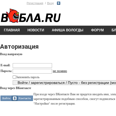
Регистрация
Вход
ГЛАВНАЯ
НОВОСТИ
АФИША ВОЛОГДЫ
ФОРУМ
Б
Авторизация
Вход напрямую
E-mail:
не помню
Пароль:
Запомнить пароль
Вход через ВКонтакте
При входе через ВКонтакте Вам не придется вводить имя, элек
зарегистрированным подобным способом, смогут подписаться н
"Настройки" после регистрации.