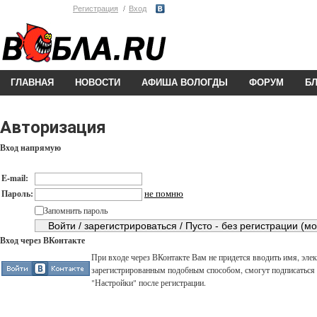
Регистрация
Вход
ГЛАВНАЯ
НОВОСТИ
АФИША ВОЛОГДЫ
ФОРУМ
Б
Авторизация
Вход напрямую
E-mail:
не помню
Пароль:
Запомнить пароль
Вход через ВКонтакте
При входе через ВКонтакте Вам не придется вводить имя, элек
зарегистрированным подобным способом, смогут подписаться н
"Настройки" после регистрации.