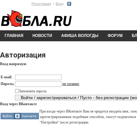
Регистрация
Вход
ГЛАВНАЯ
НОВОСТИ
АФИША ВОЛОГДЫ
ФОРУМ
Б
Авторизация
Вход напрямую
E-mail:
не помню
Пароль:
Запомнить пароль
Вход через ВКонтакте
При входе через ВКонтакте Вам не придется вводить имя, элек
зарегистрированным подобным способом, смогут подписаться н
"Настройки" после регистрации.